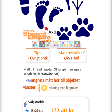
Tips
Man beställer?
> Övrigt bruk
LÄS HÄR!
Mall till inredning där Olika spår (enlagers
schablon, återanvändbar)
O
angivna mått hör till objektet
vänster.
målning med färgroller
Välj storlek
Z
272.40
kr
13x26 cm