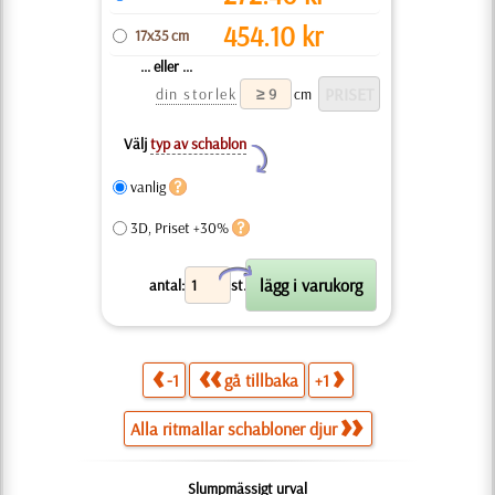
454.10
kr
17x35 cm
... eller ...
din storlek
cm
Välj
typ av schablon
Y
vanlig
3D, Priset +30%
X
antal:
st.
-1
gå tillbaka
+1
Alla ritmallar schabloner djur
Slumpmässigt urval