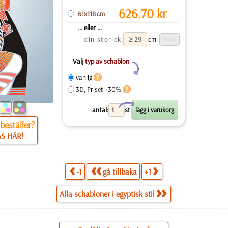
626.70
kr
61x118 cm
... eller ...
din storlek
cm
Välj
typ av schablon
Y
vanlig
3D, Priset +30%
X
antal:
st.
beställer?
ÄS HÄR!
-1
gå tillbaka
+1
Alla schabloner i egyptisk stil