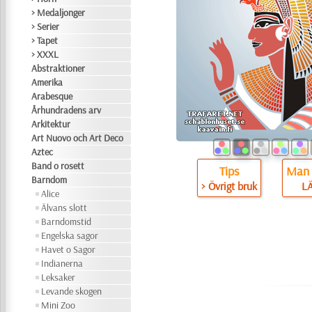
> Medaljonger
> Serier
> Tapet
> XXXL
Abstraktioner
Amerika
Arabesque
Århundradens arv
Arkitektur
Art Nuovo och Art Deco
Aztec
Band o rosett
Tips
Man 
Barndom
> Övrigt bruk
L
Alice
Älvans slott
Barndomstid
Engelska sagor
Havet o Sagor
Indianerna
Leksaker
Levande skogen
Mini Zoo