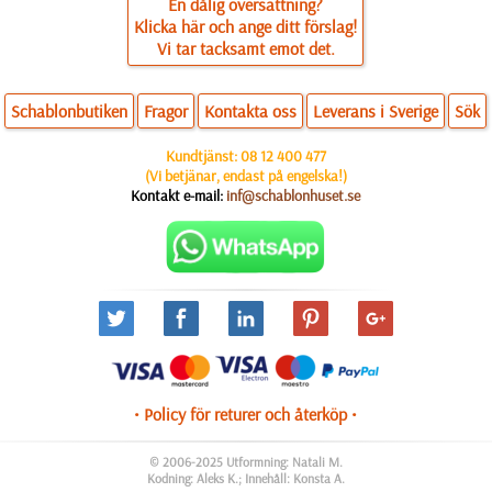
En dålig översättning?
Klicka här och ange ditt förslag!
Vi tar tacksamt emot det.
Schablonbutiken
Fragor
Kontakta oss
Leverans i Sverige
Sök
Kundtjänst:
08 12 400 477
(Vi betjänar, endast på engelska!)
Kontakt e-mail:
inf@schablonhuset.se
• Policy för returer och återköp •
© 2006-2025 Utformning: Natali M.
Kodning: Aleks K.; Innehåll: Konsta A.