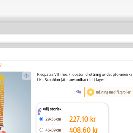
7
a
Kleopatra VII Thea Filopator, drottning av det ptolemeiska
f.Kr. Schablon (återanvändbar) i ett lager.
O
målning med färgroller
Välj storlek
Z
227.10
kr
29x56 cm
408.60
kr
46x89 cm