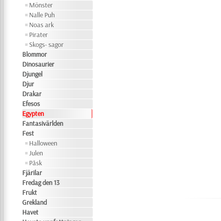
Mönster
Nalle Puh
Noas ark
Pirater
Skogs- sagor
Blommor
Dinosaurier
Djungel
Djur
Drakar
Efesos
Egypten
Fantasivärlden
Fest
Halloween
Julen
Påsk
Fjärilar
Fredag den 13
Frukt
Grekland
Havet