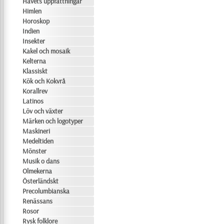
Havets uppfattningar
Himlen
Horoskop
Indien
Insekter
Kakel och mosaik
Kelterna
Klassiskt
Kök och Kokvrå
Korallrev
Latinos
Löv och växter
Märken och logotyper
Maskineri
Medeltiden
Mönster
Musik o dans
Olmekerna
Österländskt
Precolumbianska
Renässans
Rosor
Rysk folklore