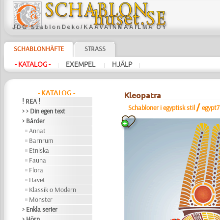
SCHABLONHÄFTE
STRASS
- KATALOG -
EXEMPEL
HJÄLP
|
|
|
- KATALOG -
Kleopatra
! REA !
/
Schabloner i egyptisk stil
egypt7
> > Din egen text
> Bårder
Annat
Barnrum
Etniska
Fauna
Flora
Havet
Klassik o Modern
Mönster
> Enkla serier
> Hörn