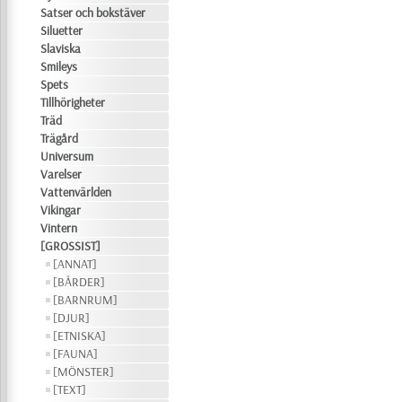
Satser och bokstäver
Siluetter
Slaviska
Smileys
Spets
Tillhörigheter
Träd
Trägård
Universum
Varelser
Vattenvärlden
Vikingar
Vintern
[GROSSIST]
[ANNAT]
[BÅRDER]
[BARNRUM]
[DJUR]
[ETNISKA]
[FAUNA]
[MÖNSTER]
[TEXT]