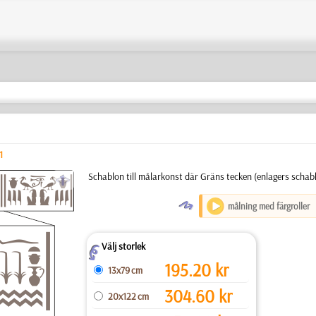
1
a
Schablon till målarkonst där Gräns ​​tecken (enlagers scha
O
målning med färgroller
Välj storlek
Z
195.20
kr
13x79 cm
304.60
kr
20x122 cm