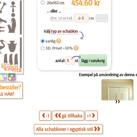
454.60
kr
26x163 cm
... eller ...
din storlek
cm
Välj
typ av schablon
Y
vanlig
3D, Priset +30%
X
antal:
st.
Exempel på användning av denna 
beställer?
ÄS HÄR!
-1
gå tillbaka
+1
Alla schabloner i egyptisk stil