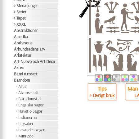
> Medaljonger
> Serier
> Tapet
> XXXL
Abstraktioner
Amerika
Arabesque
Århundradens arv
Arkitektur
Art Nuovo och Art Deco
Aztec
Band o rosett
Barndom
Alice
Tips
Man 
Älvans slott
> Övrigt bruk
L
Barndomstid
Engelska sagor
Havet o Sagor
Indianerna
Leksaker
Levande skogen
Mini Zoo