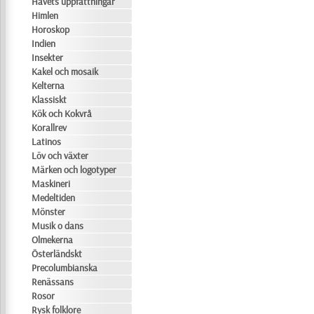
Havets uppfattningar
Himlen
Horoskop
Indien
Insekter
Kakel och mosaik
Kelterna
Klassiskt
Kök och Kokvrå
Korallrev
Latinos
Löv och växter
Märken och logotyper
Maskineri
Medeltiden
Mönster
Musik o dans
Olmekerna
Österländskt
Precolumbianska
Renässans
Rosor
Rysk folklore