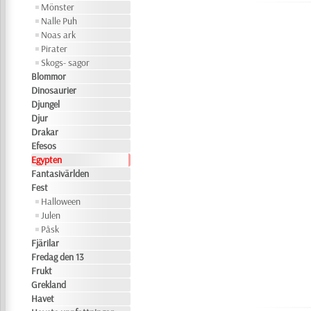
Mönster
Nalle Puh
Noas ark
Pirater
Skogs- sagor
Blommor
Dinosaurier
Djungel
Djur
Drakar
Efesos
Egypten
Fantasivärlden
Fest
Halloween
Julen
Påsk
Fjärilar
Fredag den 13
Frukt
Grekland
Havet