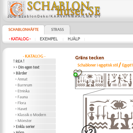
SCHABLONHÄFTE
STRASS
- KATALOG -
EXEMPEL
HJÄLP
|
|
|
- KATALOG -
Gräns ​​tecken
! REA !
/
Schabloner i egyptisk stil
Egypt1
> > Din egen text
> Bårder
Annat
Barnrum
Etniska
Fauna
Flora
Havet
Klassik o Modern
Mönster
> Enkla serier
> Hörn