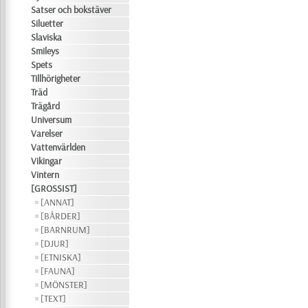
Satser och bokstäver
Siluetter
Slaviska
Smileys
Spets
Tillhörigheter
Träd
Trägård
Universum
Varelser
Vattenvärlden
Vikingar
Vintern
[GROSSIST]
[ANNAT]
[BÅRDER]
[BARNRUM]
[DJUR]
[ETNISKA]
[FAUNA]
[MÖNSTER]
[TEXT]