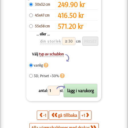
249.90
kr
30x32 cm
416.50
kr
45x47 cm
571.20
kr
55x58 cm
... eller ...
din storlek
cm
Välj
typ av schablon
Y
vanlig
3D, Priset +30%
X
antal:
st.
-1
gå tillbaka
+1
Alla väggschabloner med drakar