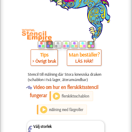
Tips
Man beställer?
> Övrigt bruk
LÄS HÄR!
Stencil till målning där Stora kinesiska draken
(schablon i två lager, återanvändbar)
O
Video om hur en flerskiktsstencil
fungerar
flerskiktsschablon
målning med färgroller
Välj storlek
Z