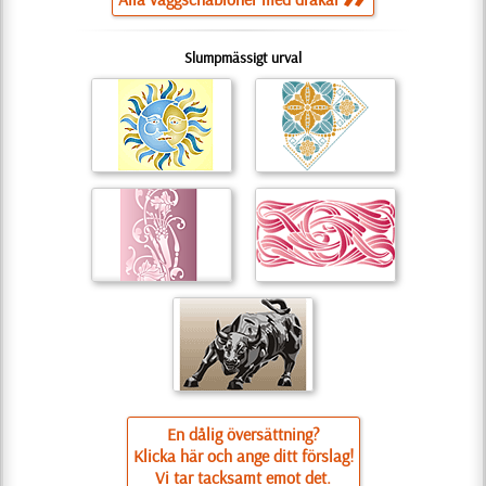
Slumpmässigt urval
En dålig översättning?
Klicka här och ange ditt förslag!
Vi tar tacksamt emot det.