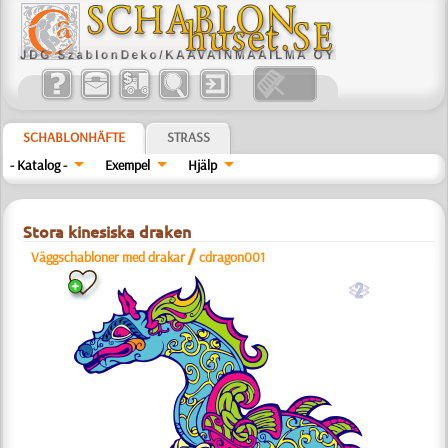
SCHABLONHÄFTE
STRASS
- Katalog -
Exempel
Hjälp
Stora kinesiska draken
/
Väggschabloner med drakar
cdragon001
b