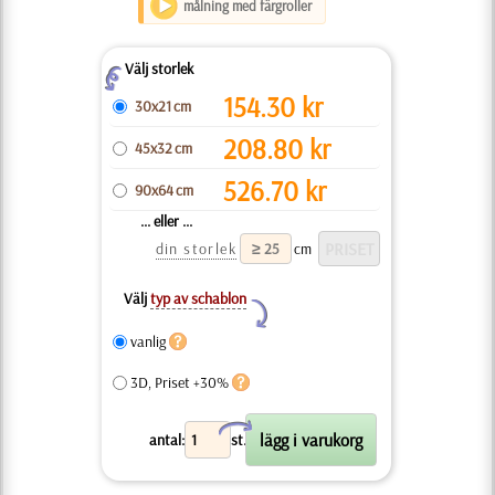
målning med färgroller
Välj storlek
Z
154.30
kr
30x21 cm
208.80
kr
45x32 cm
526.70
kr
90x64 cm
... eller ...
din storlek
cm
Välj
typ av schablon
Y
vanlig
3D, Priset +30%
X
antal:
st.