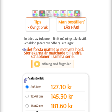
Tips
Man beställer?
> Övrigt bruk
LÄS HÄR!
En bård av tulpaner i finift målningsteknik stil.
Schablon (återanvändbar) i ett lager.
O
det första måttet är motivets höjd.
Storlekarna är matchade till andra
schabloner i samma serie.
målning med färgroller
Välj storlek
Z
127.10
kr
8x31 cm
145.30
kr
12x47 cm
181.60
kr
16x62 cm