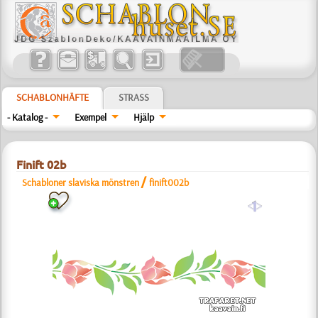
SCHABLONHÄFTE
STRASS
- Katalog -
Exempel
Hjälp
Finift 02b
/
Schabloner slaviska mönstren
finift002b
a