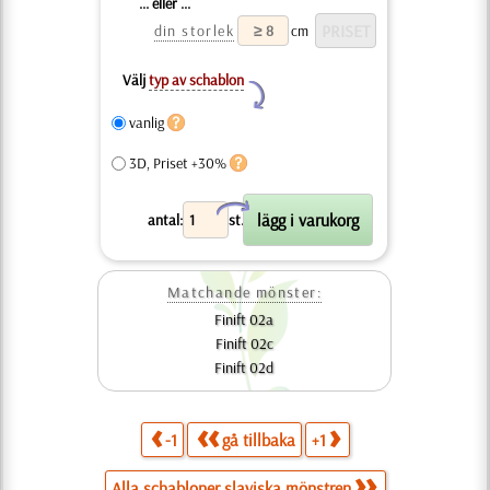
... eller ...
din storlek
cm
Välj
typ av schablon
Y
vanlig
3D, Priset +30%
X
antal:
st.
Matchande mönster:
Finift 02a
Finift 02c
Finift 02d
-1
gå tillbaka
+1
Alla schabloner slaviska mönstren