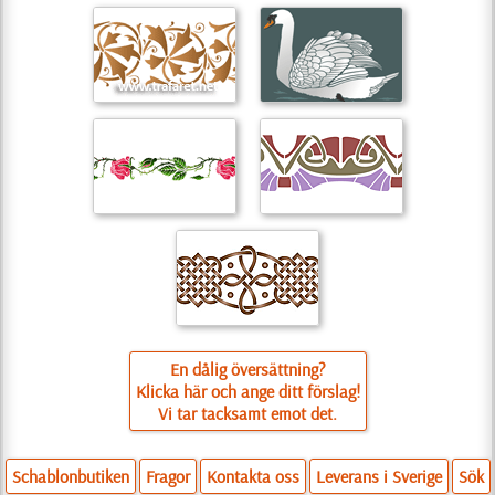
En dålig översättning?
Klicka här och ange ditt förslag!
Vi tar tacksamt emot det.
Schablonbutiken
Fragor
Kontakta oss
Leverans i Sverige
Sök