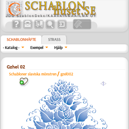
SCHABLONHÄFTE
STRASS
- Katalog -
Exempel
Hjälp
Gzhel 02
/
Schabloner slaviska mönstren
gzel002
a