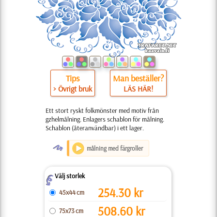
Tips
Man beställer?
> Övrigt bruk
LÄS HÄR!
Ett stort ryskt folkmönster med motiv från
gzhelmålning. Enlagers schablon för målning.
Schablon (återanvändbar) i ett lager.
O
målning med färgroller
Välj storlek
Z
254.30
kr
45x44 cm
508.60
kr
75x73 cm