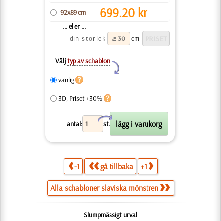
699.20
kr
92x89 cm
... eller ...
din storlek
cm
Välj
typ av schablon
Y
vanlig
3D, Priset +30%
X
antal:
st.
-1
gå tillbaka
+1
Alla schabloner slaviska mönstren
Slumpmässigt urval