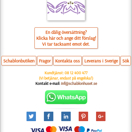
En dålig översättning?
Klicka här och ange ditt förslag!
Vi tar tacksamt emot det.
Schablonbutiken
Fragor
Kontakta oss
Leverans i Sverige
Sök
Kundtjänst:
08 12 400 477
(Vi betjänar, endast på engelska!)
Kontakt e-mail:
inf@schablonhuset.se