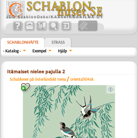
SCHABLONHÄFTE
STRASS
- Katalog -
Exempel
Hjälp
Itämaiset nielee pajulla 2
/
Schabloner på österländskt tema
oriental104sk
a