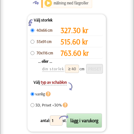
O
målning med färgroller
Välj storlek
Z
327.30
kr
40x66 cm
515.60
kr
55x91 cm
763.60
kr
70x116 cm
... eller ...
din storlek
cm
Välj
typ av schablon
Y
vanlig
3D, Priset +30%
X
antal:
st.