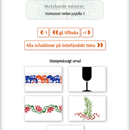
Matchande mönster:
Itämaiset nielee pajulla 1
-1
gå tillbaka
+1
Alla schabloner på österländskt tema
Slumpmässigt urval