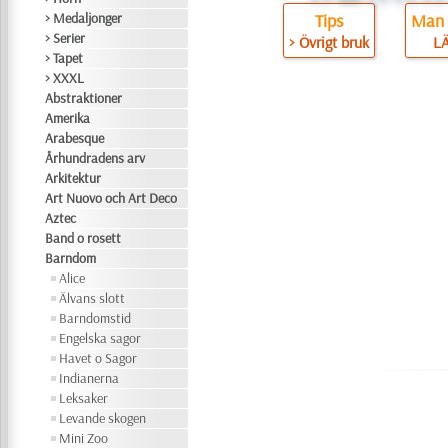
> Medaljonger
Tips
Man 
> Serier
> Övrigt bruk
L
> Tapet
> XXXL
Abstraktioner
Amerika
Arabesque
Århundradens arv
Arkitektur
Art Nuovo och Art Deco
Aztec
Band o rosett
Barndom
Alice
Älvans slott
Barndomstid
Engelska sagor
Havet o Sagor
Indianerna
Leksaker
Levande skogen
Mini Zoo