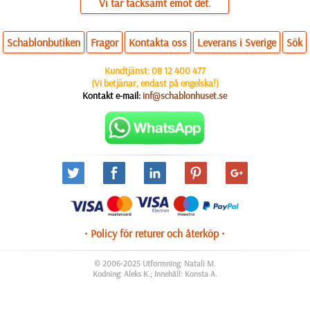
Vi tar tacksamt emot det.
Schablonbutiken
Fragor
Kontakta oss
Leverans i Sverige
Sök
Kundtjänst:
08 12 400 477
(Vi betjänar, endast på engelska!)
Kontakt e-mail:
inf@schablonhuset.se
• Policy för returer och återköp •
© 2006-2025 Utformning: Natali M.
Kodning: Aleks K.; Innehåll: Konsta A.