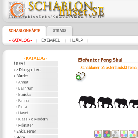
SCHABLONHÄFTE
STRASS
- KATALOG -
EXEMPEL
HJÄLP
|
|
|
- KATALOG -
Elefanter Feng Shui
! REA !
Schabloner på österländskt tema
> > Din egen text
> Bårder
Annat
Barnrum
Etniska
Fauna
Flora
Havet
Klassik o Modern
Mönster
> Enkla serier
> Hörn