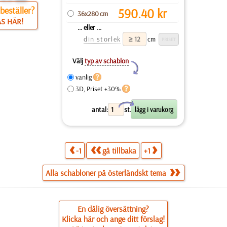
beställer?
590.40
kr
36x280 cm
ÄS HÄR!
... eller ...
din storlek
cm
Välj
typ av schablon
Y
vanlig
3D, Priset +30%
X
antal:
st.
-1
gå tillbaka
+1
Alla schabloner på österländskt tema
En dålig översättning?
Klicka här och ange ditt förslag!