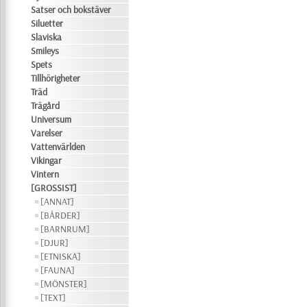
Satser och bokstäver
Siluetter
Slaviska
Smileys
Spets
Tillhörigheter
Träd
Trägård
Universum
Varelser
Vattenvärlden
Vikingar
Vintern
[GROSSIST]
[ANNAT]
[BÅRDER]
[BARNRUM]
[DJUR]
[ETNISKA]
[FAUNA]
[MÖNSTER]
[TEXT]