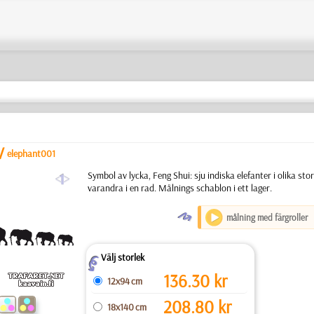
/
elephant001
a
Symbol av lycka, Feng Shui: sju indiska elefanter i olika stor
varandra i en rad. Målnings schablon i ett lager.
O
målning med färgroller
Välj storlek
Z
136.30
kr
12x94 cm
208.80
kr
18x140 cm