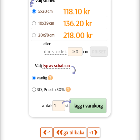
Välj storlek
Z
118.10
kr
5x20 cm
136.20
kr
10x39 cm
218.00
kr
20x78 cm
... eller ...
din storlek
cm
Välj
typ av schablon
Y
vanlig
3D, Priset +30%
X
antal:
st.
-1
gå tillbaka
+1