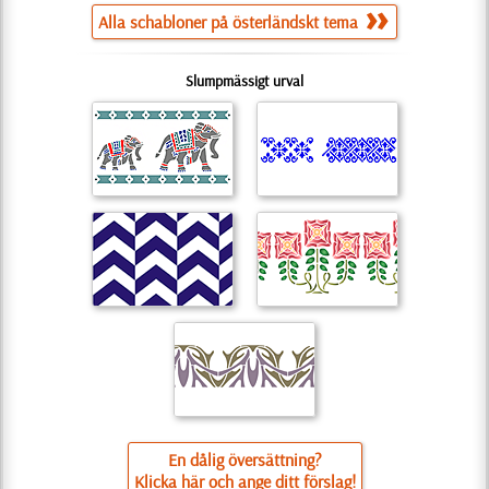
Alla schabloner på österländskt tema
Slumpmässigt urval
En dålig översättning?
Klicka här och ange ditt förslag!