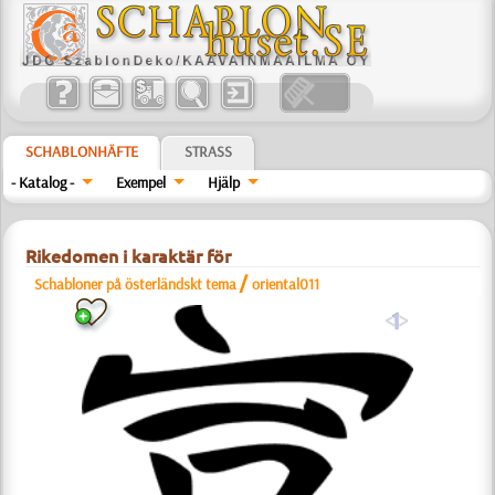
SCHABLONHÄFTE
STRASS
- Katalog -
Exempel
Hjälp
Rikedomen i karaktär för
/
Schabloner på österländskt tema
oriental011
a