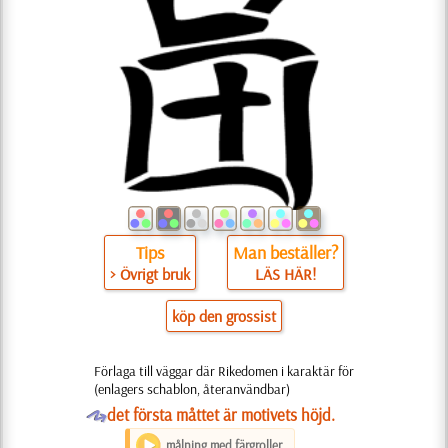
Tips
Man beställer?
> Övrigt bruk
LÄS HÄR!
köp den grossist
Förlaga till väggar där Rikedomen i karaktär för
(enlagers schablon, återanvändbar)
O
det första måttet är motivets höjd.
målning med färgroller