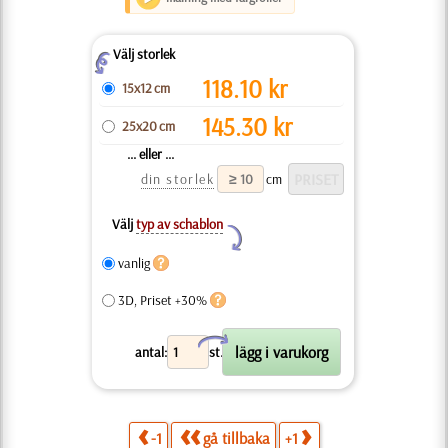
Välj storlek
Z
118.10
kr
15x12 cm
145.30
kr
25x20 cm
... eller ...
din storlek
cm
Välj
typ av schablon
Y
vanlig
3D, Priset +30%
X
antal:
st.
-1
gå tillbaka
+1