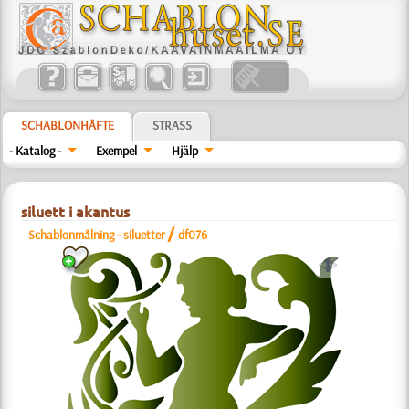
SCHABLONHÄFTE
STRASS
- Katalog -
Exempel
Hjälp
siluett i akantus
/
Schablonmålning - siluetter
df076
a