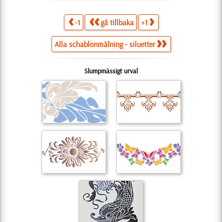
-1
gå tillbaka
+1
Alla schablonmålning - siluetter
Slumpmässigt urval