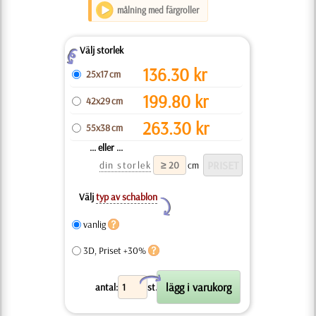
målning med färgroller
Välj storlek
Z
136.30
kr
25x17 cm
199.80
kr
42x29 cm
263.30
kr
55x38 cm
... eller ...
din storlek
cm
Välj
typ av schablon
Y
vanlig
3D, Priset +30%
X
antal:
st.