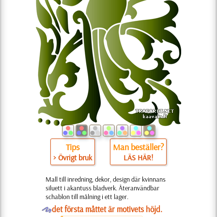
Tips
Man beställer?
> Övrigt bruk
LÄS HÄR!
Mall till inredning, dekor, design där kvinnans
siluett i akantuss bladverk. Återanvändbar
schablon till målning i ett lager.
O
det första måttet är motivets höjd.