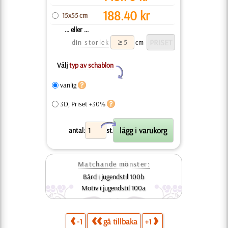
188.40
kr
15x55 cm
... eller ...
din storlek
cm
Välj
typ av schablon
Y
vanlig
3D, Priset +30%
X
antal:
st.
Matchande mönster:
Bård i jugendstil 100b
Motiv i jugendstil 100a
-1
gå tillbaka
+1