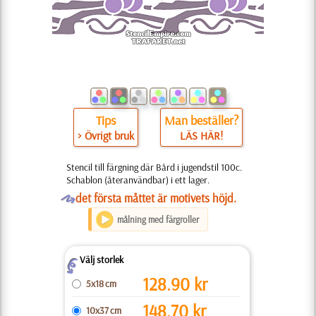
Tips
Man beställer?
> Övrigt bruk
LÄS HÄR!
Stencil till färgning där Bård i jugendstil 100c.
Schablon (återanvändbar) i ett lager.
O
det första måttet är motivets höjd.
målning med färgroller
Välj storlek
Z
128.90
kr
5x18 cm
148.70
kr
10x37 cm