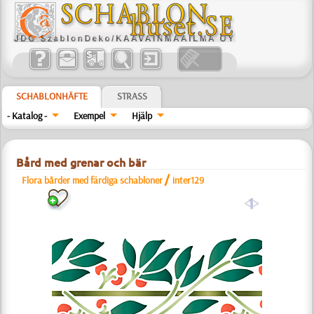
SCHABLONHÄFTE
STRASS
- Katalog -
Exempel
Hjälp
Bård med grenar och bär
/
Flora bårder med färdiga schabloner
inter129
a