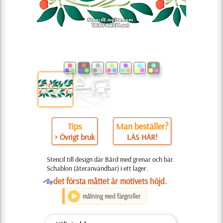
Tips
Man beställer?
> Övrigt bruk
LÄS HÄR!
Stencil till design där Bård med grenar och bär.
Schablon (återanvändbar) i ett lager.
O
det första måttet är motivets höjd.
målning med färgroller