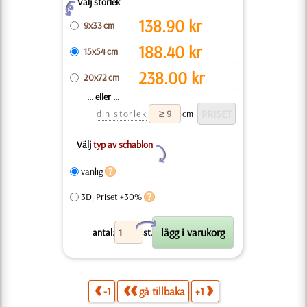
Välj storlek
Z
138.90
kr
9x33 cm
188.40
kr
15x54 cm
238.00
kr
20x72 cm
... eller ...
din storlek
cm
Välj
typ av schablon
Y
vanlig
3D, Priset +30%
X
antal:
st.
-1
gå tillbaka
+1