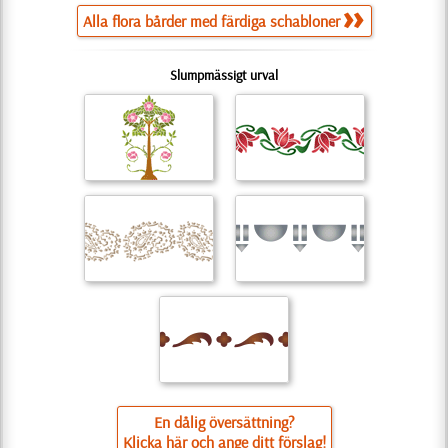
Alla flora bårder med färdiga schabloner
Slumpmässigt urval
En dålig översättning?
Klicka här och ange ditt förslag!