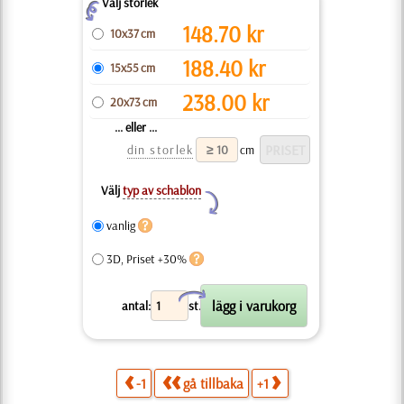
Välj storlek
Z
148.70
kr
10x37 cm
188.40
kr
15x55 cm
238.00
kr
20x73 cm
... eller ...
din storlek
cm
Välj
typ av schablon
Y
vanlig
3D, Priset +30%
X
antal:
st.
-1
gå tillbaka
+1