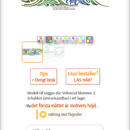
Tips
Man beställer?
> Övrigt bruk
LÄS HÄR!
Modell till väggar där Stiliserad blommor 2.
Schablon (återanvändbar) i ett lager.
O
det första måttet är motivets höjd.
målning med färgroller