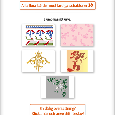
Alla flora bårder med färdiga schabloner
Slumpmässigt urval
En dålig översättning?
Klicka här och ange ditt förslag!