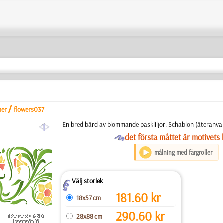
/
ner
flowers037
a
En bred bård av blommande påskliljor. Schablon (återanvänd
O
det första måttet är motivets 
målning med färgroller
Välj storlek
Z
181.60
kr
18x57 cm
290.60
kr
28x88 cm