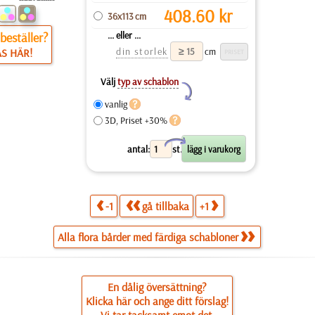
408.60
kr
36x113 cm
... eller ...
beställer?
din storlek
cm
ÄS HÄR!
Välj
typ av schablon
Y
vanlig
3D, Priset +30%
X
antal:
st.
-1
gå tillbaka
+1
Alla flora bårder med färdiga schabloner
En dålig översättning?
Klicka här och ange ditt förslag!