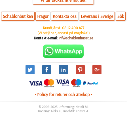
Vi tar tacksamt emot det.
Schablonbutiken
Fragor
Kontakta oss
Leverans i Sverige
Sök
Kundtjänst:
08 12 400 477
(Vi betjänar, endast på engelska!)
Kontakt e-mail:
inf@schablonhuset.se
• Policy för returer och återköp •
© 2006-2025 Utformning: Natali M.
Kodning: Aleks K.; Innehåll: Konsta A.