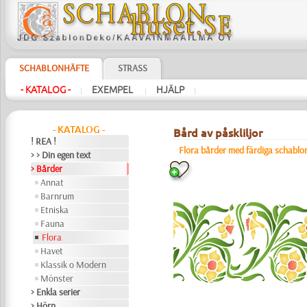
SCHABLONHÄFTE
STRASS
- KATALOG -
EXEMPEL
HJÄLP
|
|
|
- KATALOG -
Bård av påskliljor
! REA !
Flora bårder med färdiga schablo
> > Din egen text
> Bårder
Annat
Barnrum
Etniska
Fauna
Flora
Havet
Klassik o Modern
Mönster
> Enkla serier
> Hörn