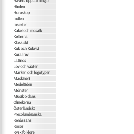
Havets uppfattningar
Himlen
Horoskop
Indien
Insekter
Kakel och mosaik
Kelterna
Klassiskt
Kök och Kokvrå
Korallrev
Latinos
Löv och växter
Märken och logotyper
Maskineri
Medeltiden
Mönster
Musik o dans
Olmekerna
Österländskt
Precolumbianska
Renässans
Rosor
Rysk folklore