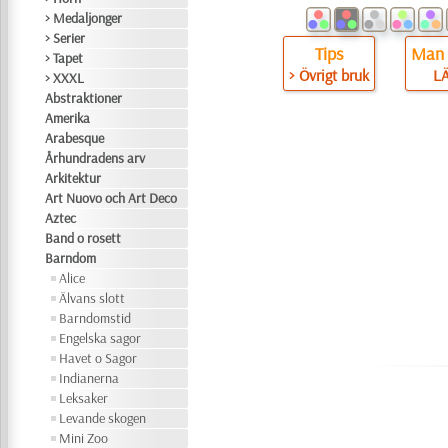
> Medaljonger
> Serier
Tips
Man 
> Tapet
> Övrigt bruk
L
> XXXL
Abstraktioner
Amerika
Arabesque
Århundradens arv
Arkitektur
Art Nuovo och Art Deco
Aztec
Band o rosett
Barndom
Alice
Älvans slott
Barndomstid
Engelska sagor
Havet o Sagor
Indianerna
Leksaker
Levande skogen
Mini Zoo