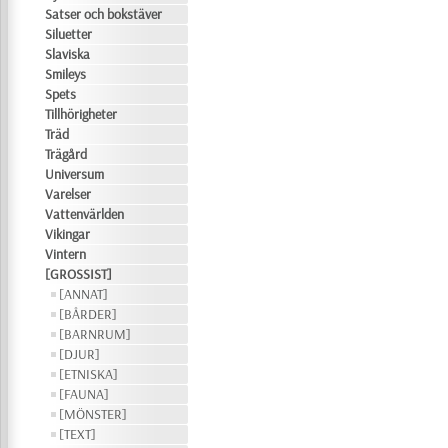
Satser och bokstäver
Siluetter
Slaviska
Smileys
Spets
Tillhörigheter
Träd
Trägård
Universum
Varelser
Vattenvärlden
Vikingar
Vintern
[GROSSIST]
[ANNAT]
[BÅRDER]
[BARNRUM]
[DJUR]
[ETNISKA]
[FAUNA]
[MÖNSTER]
[TEXT]