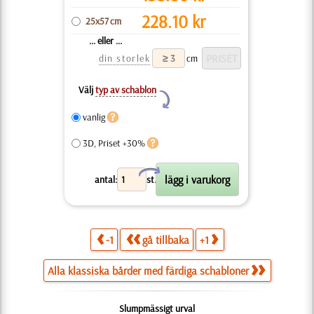
228.10
kr
25x57 cm
... eller ...
din storlek
cm
Välj
typ av schablon
Y
vanlig
3D, Priset +30%
X
antal:
st.
-1
gå tillbaka
+1
Alla klassiska bårder med färdiga schabloner
Slumpmässigt urval