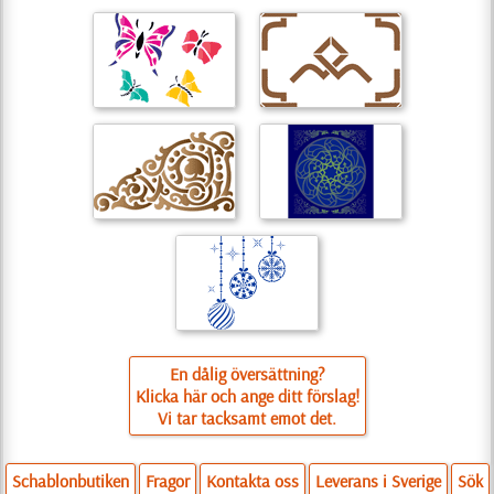
En dålig översättning?
Klicka här och ange ditt förslag!
Vi tar tacksamt emot det.
Schablonbutiken
Fragor
Kontakta oss
Leverans i Sverige
Sök