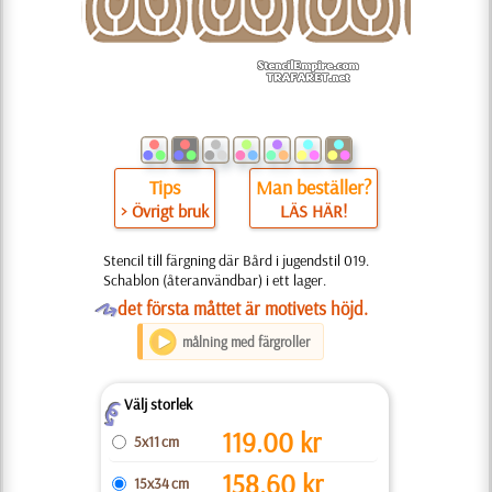
Tips
Man beställer?
> Övrigt bruk
LÄS HÄR!
Stencil till färgning där Bård i jugendstil 019.
Schablon (återanvändbar) i ett lager.
O
det första måttet är motivets höjd.
målning med färgroller
Välj storlek
Z
119.00
kr
5x11 cm
158.60
kr
15x34 cm