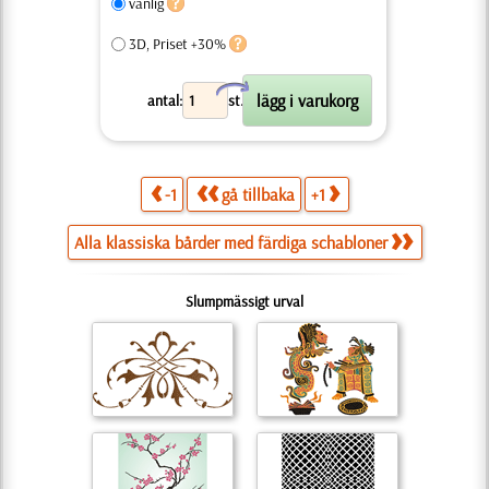
vanlig
3D, Priset +30%
X
antal:
st.
-1
gå tillbaka
+1
Alla klassiska bårder med färdiga schabloner
Slumpmässigt urval