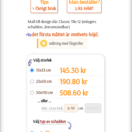
Tips
Man beställer?
> Övrigt bruk
LÄS HÄR!
Mall till design där Classic Tile 12 (enlagers
schablon, återanvändbar)
O
det första måttet är motivets höjd.
målning med färgroller
Välj storlek
Z
145.30
kr
15x33 cm
190.80
kr
23x50 cm
508.60
kr
50x110 cm
... eller ...
din storlek
cm
Välj
typ av schablon
Y