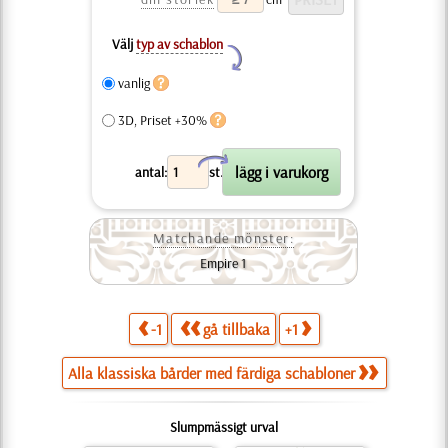
Välj
typ av schablon
Y
vanlig
3D, Priset +30%
X
antal:
st.
Matchande mönster:
Empire 1
-1
gå tillbaka
+1
Alla klassiska bårder med färdiga schabloner
Slumpmässigt urval