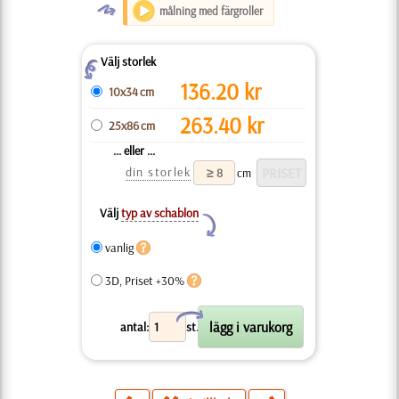
O
målning med färgroller
Välj storlek
Z
136.20
kr
10x34 cm
263.40
kr
25x86 cm
... eller ...
din storlek
cm
Välj
typ av schablon
Y
vanlig
3D, Priset +30%
X
antal:
st.