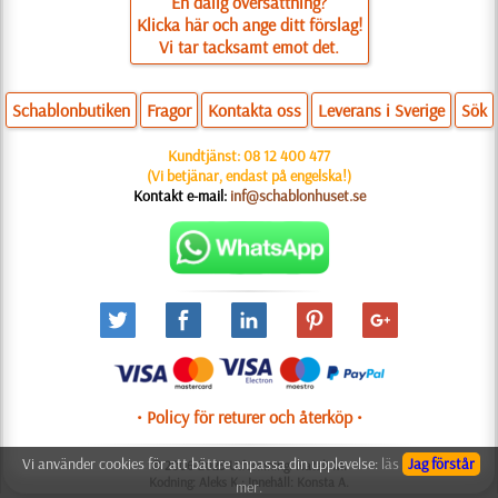
En dålig översättning?
Klicka här och ange ditt förslag!
Vi tar tacksamt emot det.
Schablonbutiken
Fragor
Kontakta oss
Leverans i Sverige
Sök
Kundtjänst:
08 12 400 477
(Vi betjänar, endast på engelska!)
Kontakt e-mail:
inf@schablonhuset.se
• Policy för returer och återköp •
Vi använder cookies för att bättre anpassa din upplevelse:
läs
Jag förstår
© 2006-2025 Utformning: Natali M.
Kodning: Aleks K.; Innehåll: Konsta A.
mer.