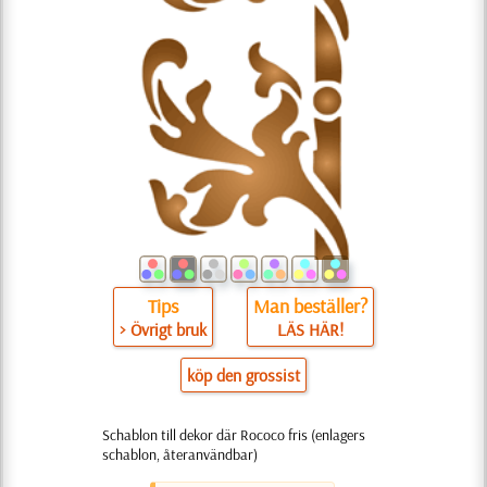
Tips
Man beställer?
> Övrigt bruk
LÄS HÄR!
köp den grossist
Schablon till dekor där Rococo fris (enlagers
schablon, återanvändbar)