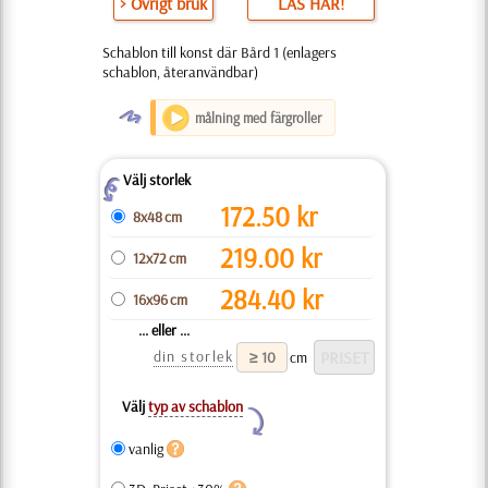
> Övrigt bruk
LÄS HÄR!
Schablon till konst där Bård 1 (enlagers
schablon, återanvändbar)
O
målning med färgroller
Välj storlek
Z
172.50
kr
8x48 cm
219.00
kr
12x72 cm
284.40
kr
16x96 cm
... eller ...
din storlek
cm
Välj
typ av schablon
Y
vanlig