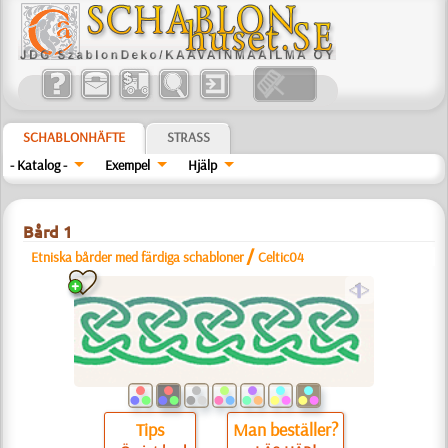
SCHABLONHÄFTE
STRASS
- Katalog -
Exempel
Hjälp
Bård 1
/
Etniska bårder med färdiga schabloner
Celtic04
a
Tips
Man beställer?