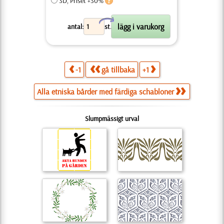
3D, Priset +30%
X
antal:
st.
-1
gå tillbaka
+1
Alla etniska bårder med färdiga schabloner
Slumpmässigt urval