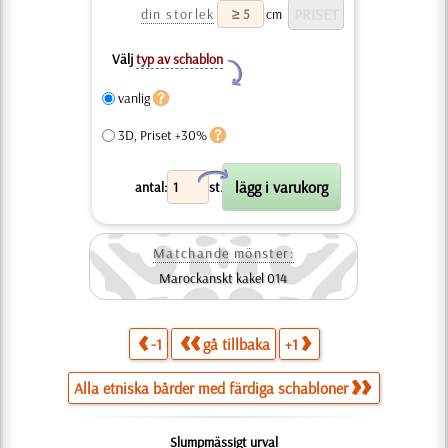
din storlek
cm
Välj
typ av schablon
Y
vanlig
3D, Priset +30%
X
antal:
st.
Matchande mönster:
Marockanskt kakel 014
-1
gå tillbaka
+1
Alla etniska bårder med färdiga schabloner
Slumpmässigt urval