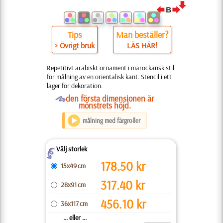
Tips
Man beställer?
> Övrigt bruk
LÄS HÄR!
Repetitivt arabiskt ornament i marockansk stil
för målning av en orientalisk kant. Stencil i ett
lager för dekoration.
O
den första dimensionen är
mönstrets höjd.
målning med färgroller
Välj storlek
Z
178.50
kr
15x49 cm
317.40
kr
28x91 cm
456.10
kr
36x117 cm
... eller ...