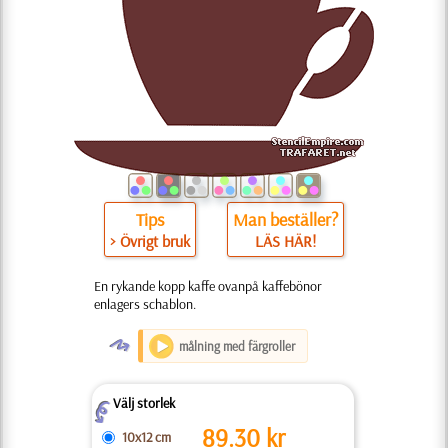
Tips
Man beställer?
> Övrigt bruk
LÄS HÄR!
En rykande kopp kaffe ovanpå kaffebönor
enlagers schablon.
O
målning med färgroller
Välj storlek
Z
89.30
kr
10x12 cm