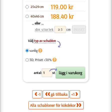
119.00
kr
25x29 cm
188.40
kr
40x46 cm
... eller ...
din storlek
cm
Välj
typ av schablon
Y
vanlig
3D, Priset +30%
X
antal:
st.
-1
gå tillbaka
+1
Alla schabloner för kökdekor