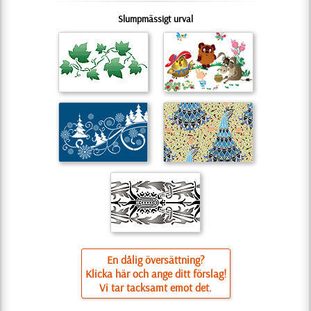
Slumpmässigt urval
En dålig översättning?
Klicka här och ange ditt förslag!
Vi tar tacksamt emot det.