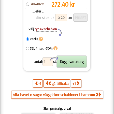
272.40
kr
48x48 cm
... eller ...
din storlek
cm
Välj
typ av schablon
Y
vanlig
3D, Priset +30%
X
antal:
st.
-1
gå tillbaka
+1
Alla havet o sagor väggdekor schabloner i barnrum
Slumpmässigt urval