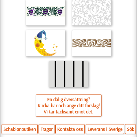
En dålig översättning?
Klicka här och ange ditt förslag!
Vi tar tacksamt emot det.
Schablonbutiken
Fragor
Kontakta oss
Leverans i Sverige
Sök