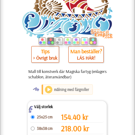
Tips
Man beställer?
> Övrigt bruk
LÄS HÄR!
Mall till konstverk där Magiska fartyg (enlagers
schablon, återanvändbar)
O
målning med färgroller
Välj storlek
Z
154.40
kr
25x25 cm
218.00
kr
38x38 cm