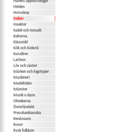
Havets uppfattningar
Himlen
Horoskop
Indien
Insekter
Kakel och mosaik
Kelterna
Klassiskt
Kök och Kokvrå
Korallrev
Latinos
Löv och växter
Märken och logotyper
Maskineri
Medeltiden
Mönster
Musik o dans
Olmekerna
Österländskt
Precolumbianska
Renässans
Rosor
Rysk folklore