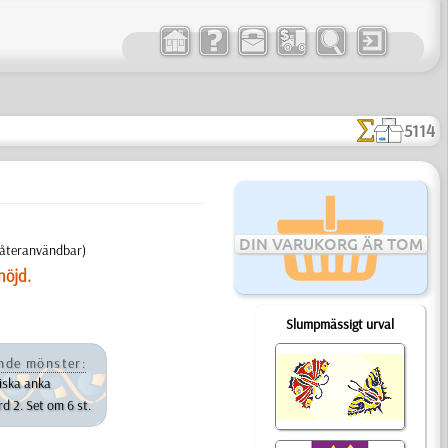
5114
DIN VARUKORG ÄR TOM
, återanvändbar)
höjd.
Slumpmässigt urval
nde mönster:
iska anka
d 2. Set om 6 st.