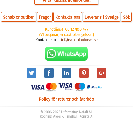
Vi tar tacksamt emot det.
Schablonbutiken
Fragor
Kontakta oss
Leverans i Sverige
Sök
Kundtjänst:
08 12 400 477
(Vi betjänar, endast på engelska!)
Kontakt e-mail:
inf@schablonhuset.se
• Policy för returer och återköp •
© 2006-2025 Utformning: Natali M.
Kodning: Aleks K.; Innehåll: Konsta A.