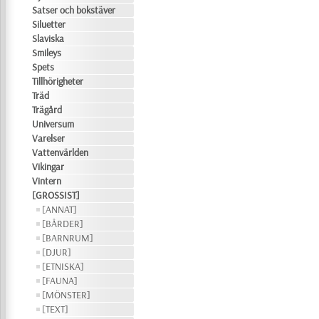
Satser och bokstäver
Siluetter
Slaviska
Smileys
Spets
Tillhörigheter
Träd
Trägård
Universum
Varelser
Vattenvärlden
Vikingar
Vintern
[GROSSIST]
[ANNAT]
[BÅRDER]
[BARNRUM]
[DJUR]
[ETNISKA]
[FAUNA]
[MÖNSTER]
[TEXT]