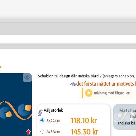
a
a
Schablon till design där Indiska bård 2 (enlagers schablon
O
det första måttet är motivets 
målning med färgroller
Välj storlek
Matcha
Z
Ind
118.10
kr
3x22 cm
Indiska bår
145.30
kr
8x58 cm