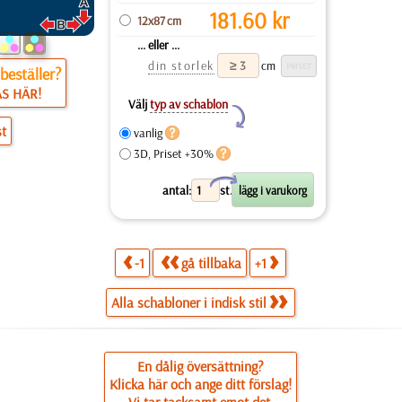
181.60
kr
12x87 cm
... eller ...
din storlek
cm
beställer?
ÄS HÄR!
Välj
typ av schablon
Y
st
vanlig
3D, Priset +30%
X
antal:
st.
-1
gå tillbaka
+1
Alla schabloner i indisk stil
En dålig översättning?
Klicka här och ange ditt förslag!