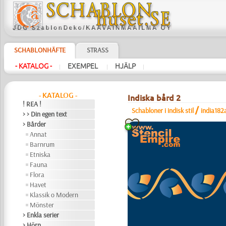
SCHABLONHÄFTE
STRASS
- KATALOG -
EXEMPEL
HJÄLP
|
|
|
- KATALOG -
Indiska bård 2
! REA !
/
Schabloner i indisk stil
india182
> > Din egen text
> Bårder
Annat
Barnrum
Etniska
Fauna
Flora
Havet
Klassik o Modern
Mönster
> Enkla serier
> Hörn