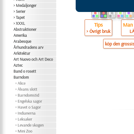
> Medaljonger
> Serier
> Tapet
> XXXL
Tips
Man 
Abstraktioner
> Övrigt bruk
L
Amerika
Arabesque
köp den grossi
Århundradens arv
Arkitektur
Art Nuovo och Art Deco
Aztec
Band o rosett
Barndom
Alice
Älvans slott
Barndomstid
Engelska sagor
Havet o Sagor
Indianerna
Leksaker
Levande skogen
Mini Zoo