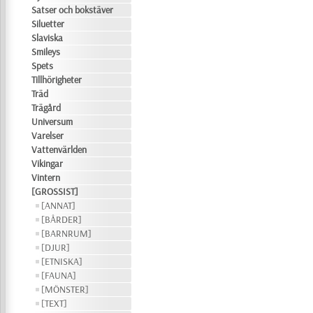
Satser och bokstäver
Siluetter
Slaviska
Smileys
Spets
Tillhörigheter
Träd
Trägård
Universum
Varelser
Vattenvärlden
Vikingar
Vintern
[GROSSIST]
[ANNAT]
[BÅRDER]
[BARNRUM]
[DJUR]
[ETNISKA]
[FAUNA]
[MÖNSTER]
[TEXT]