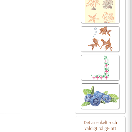
Det är enkelt -och
väldigt roligt- att