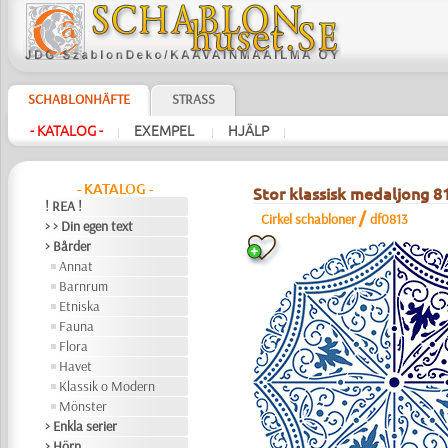
SCHABLONHÄFTE
STRASS
- KATALOG -
EXEMPEL
HJÄLP
|
|
|
- KATALOG -
Stor klassisk medaljong 81
! REA !
/
Cirkel schabloner
df0813
> > Din egen text
> Bårder
Annat
Barnrum
Etniska
Fauna
Flora
Havet
Klassik o Modern
Mönster
> Enkla serier
> Hörn