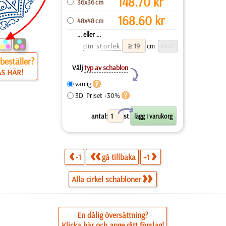
148.70
kr
36x36 cm
168.60
kr
48x48 cm
... eller ...
din storlek
cm
beställer?
Välj
typ av schablon
ÄS HÄR!
Y
vanlig
3D, Priset +30%
X
antal:
st.
-1
gå tillbaka
+1
Alla cirkel schabloner
En dålig översättning?
Klicka här och ange ditt förslag!