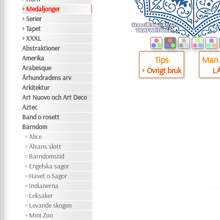
> Medaljonger
> Serier
> Tapet
> XXXL
Abstraktioner
Amerika
Tips
Man 
Arabesque
> Övrigt bruk
L
Århundradens arv
Arkitektur
Art Nuovo och Art Deco
Aztec
Band o rosett
Barndom
Alice
Älvans slott
Barndomstid
Engelska sagor
Havet o Sagor
Indianerna
Leksaker
Levande skogen
Mini Zoo