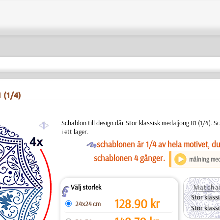
 (1/4)
a
Schablon till design där Stor klassisk medaljong 81 (1/4).
i ett lager.
O
schablonen är 1/4 av hela motivet, d
schablonen 4 gånger.
målning med 
Välj storlek
Matcha
Z
Stor klass
128.90
kr
24x24 cm
Stor klass