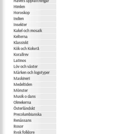
Havets uppfattningar
Himlen
Horoskop
Indien
Insekter
Kakel och mosaik
Kelterna
Klassiskt
Kök och Kokvrå
Korallrev
Latinos
Löv och växter
Märken och logotyper
Maskineri
Medeltiden
Mönster
Musik o dans
Olmekerna
Österländskt
Precolumbianska
Renässans
Rosor
Rysk folklore