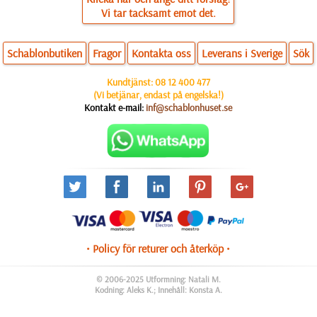
Vi tar tacksamt emot det.
Schablonbutiken
Fragor
Kontakta oss
Leverans i Sverige
Sök
Kundtjänst:
08 12 400 477
(Vi betjänar, endast på engelska!)
Kontakt e-mail:
inf@schablonhuset.se
• Policy för returer och återköp •
© 2006-2025 Utformning: Natali M.
Kodning: Aleks K.; Innehåll: Konsta A.