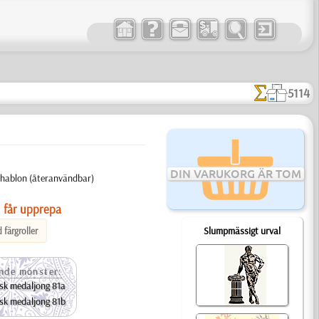
5114
DIN VARUKORG ÄR TOM
 Schablon (återanvändbar)
u får upprepa
Slumpmässigt urval
färgroller
nde mönster:
isk medaljong 81a
isk medaljong 81b