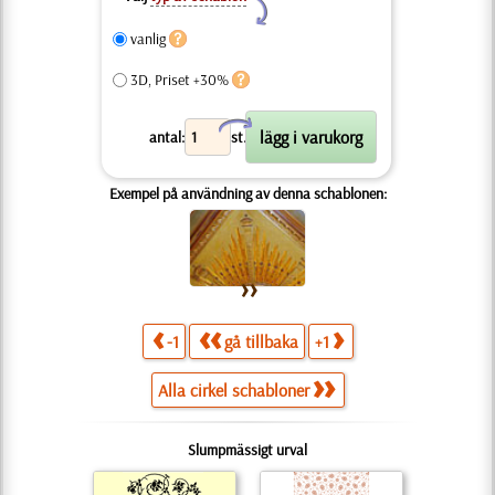
Y
vanlig
3D, Priset +30%
X
antal:
st.
Exempel på användning av denna schablonen:
-1
gå tillbaka
+1
Alla cirkel schabloner
Slumpmässigt urval