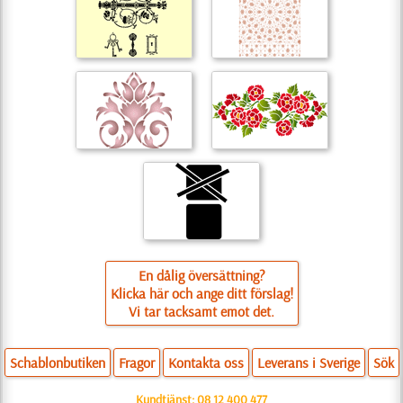
En dålig översättning?
Klicka här och ange ditt förslag!
Vi tar tacksamt emot det.
Schablonbutiken
Fragor
Kontakta oss
Leverans i Sverige
Sök
Kundtjänst:
08 12 400 477