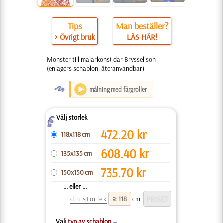
Tips
Man beställer?
> Övrigt bruk
LÄS HÄR!
Mönster till målarkonst där Bryssel sön
(enlagers schablon, återanvändbar)
O
målning med färgroller
Välj storlek
Z
472.20
kr
118x118 cm
608.40
kr
135x135 cm
735.70
kr
150x150 cm
... eller ...
din storlek
cm
Välj
typ av schablon