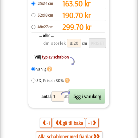
163.50
kr
25x14 cm
190.70
kr
32x18 cm
299.70
kr
48x27 cm
... eller ...
din storlek
cm
Välj
typ av schablon
Y
vanlig
3D, Priset +30%
X
antal:
st.
-1
gå tillbaka
+1
Alla schabloner med fjärilar