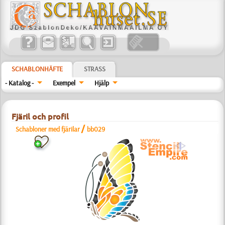
SCHABLONHÄFTE
STRASS
- Katalog -
Exempel
Hjälp
Fjäril och profil
/
Schabloner med fjärilar
bb029
a