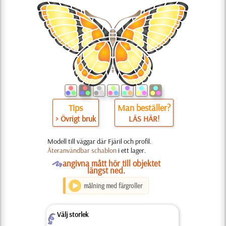
Tips
Man beställer?
> Övrigt bruk
LÄS HÄR!
Modell till väggar där Fjäril och profil.
Återanvändbar schablon
i ett lager.
O
angivna mått hör till objektet
längst ned.
målning med färgroller
Välj storlek
Z