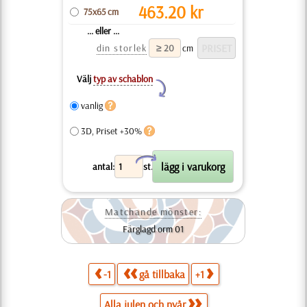
463.20
kr
75x65 cm
... eller ...
din storlek
cm
Välj
typ av schablon
Y
vanlig
3D, Priset +30%
X
antal:
st.
Matchande mönster:
Färglagd orm 01
-1
gå tillbaka
+1
Alla julen och nyår