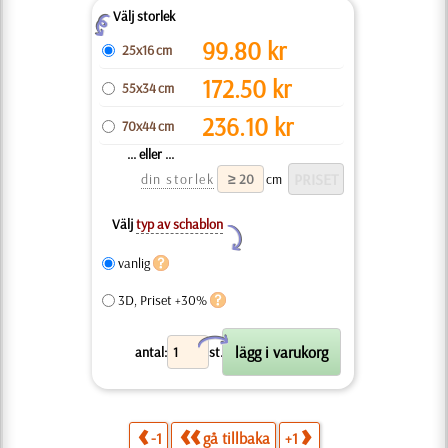
Välj storlek
Z
99.80
kr
25x16 cm
172.50
kr
55x34 cm
236.10
kr
70x44 cm
... eller ...
din storlek
cm
Välj
typ av schablon
Y
vanlig
3D, Priset +30%
X
antal:
st.
-1
gå tillbaka
+1