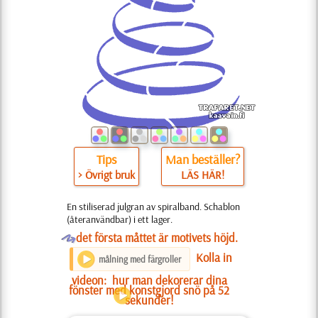
Tips
Man beställer?
> Övrigt bruk
LÄS HÄR!
En stiliserad julgran av spiralband. Schablon
(återanvändbar) i ett lager.
O
det första måttet är motivets höjd.
Kolla in
målning med färgroller
videon:
hur man dekorerar dina
fönster med konstgjord snö på 52
sekunder!