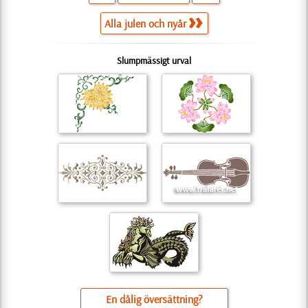
Alla julen och nyår
Slumpmässigt urval
En dålig översättning?