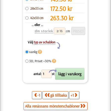
172.50
kr
28x33 cm
263.30
kr
42x50 cm
... eller ...
din storlek
cm
Välj
typ av schablon
Y
vanlig
3D, Priset +30%
X
antal:
st.
-1
gå tillbaka
+1
Alla renässans mönsterschabloner