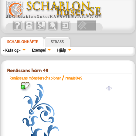
SCHABLONHÄFTE
STRASS
- Katalog -
Exempel
Hjälp
Renässans hörn 49
/
Renässans mönsterschabloner
renais049
a