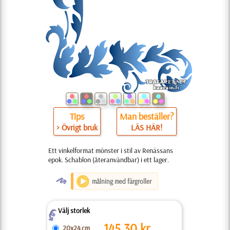
Tips
Man beställer?
> Övrigt bruk
LÄS HÄR!
Ett vinkelformat mönster i stil av Renässans
epok. Schablon (återanvändbar) i ett lager.
O
målning med färgroller
Välj storlek
Z
145.30
kr
20x24 cm