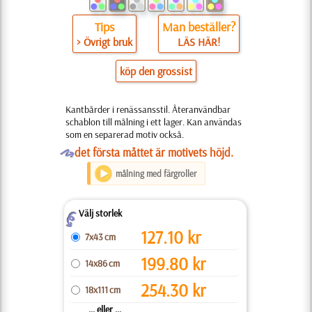
Tips
Man beställer?
> Övrigt bruk
LÄS HÄR!
köp den grossist
Kantbårder i renässansstil. Återanvändbar
schablon till målning i ett lager. Kan användas
som en separerad motiv också.
O
det första måttet är motivets höjd.
målning med färgroller
Välj storlek
Z
127.10
kr
7x43 cm
199.80
kr
14x86 cm
254.30
kr
18x111 cm
... eller ...