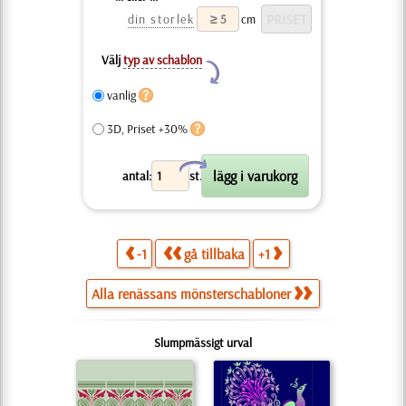
din storlek
cm
Välj
typ av schablon
Y
vanlig
3D, Priset +30%
X
antal:
st.
-1
gå tillbaka
+1
Alla renässans mönsterschabloner
Slumpmässigt urval