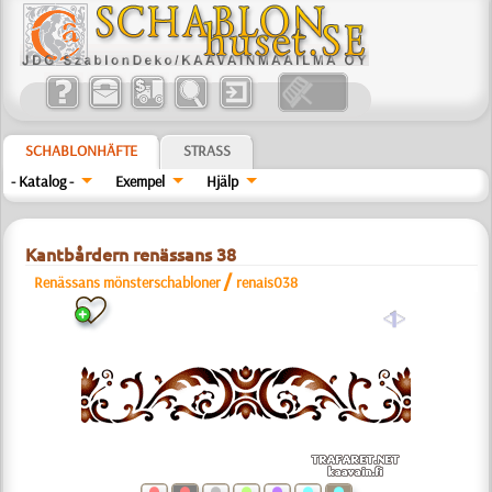
SCHABLONHÄFTE
STRASS
- Katalog -
Exempel
Hjälp
Kantbårdern renässans 38
/
Renässans mönsterschabloner
renais038
a