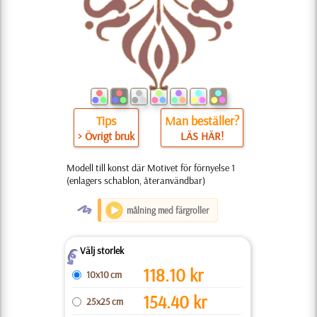
Tips
Man beställer?
> Övrigt bruk
LÄS HÄR!
Modell till konst där Motivet för förnyelse 1
(enlagers schablon, återanvändbar)
O
målning med färgroller
Välj storlek
Z
118.10
kr
10x10 cm
154.40
kr
25x25 cm