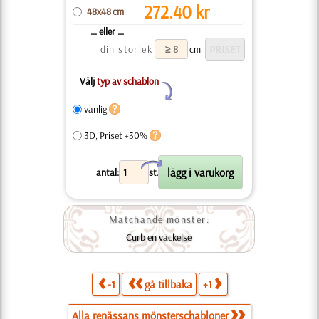
272.40
kr
48x48 cm
... eller ...
din storlek
cm
Välj
typ av schablon
Y
vanlig
3D, Priset +30%
X
antal:
st.
Matchande mönster:
Curb en väckelse
-1
gå tillbaka
+1
Alla renässans mönsterschabloner