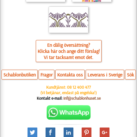
En dålig översättning?
Klicka här och ange ditt förslag!
Vi tar tacksamt emot det.
Schablonbutiken
Fragor
Kontakta oss
Leverans i Sverige
Sök
Kundtjänst:
08 12 400 477
(Vi betjänar, endast på engelska!)
Kontakt e-mail:
inf@schablonhuset.se