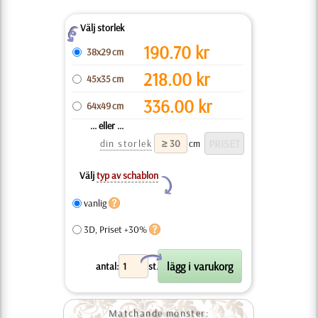
Välj storlek
Z
190.70
kr
38x29 cm
218.00
kr
45x35 cm
336.00
kr
64x49 cm
... eller ...
din storlek
cm
Välj
typ av schablon
Y
vanlig
3D, Priset +30%
X
antal:
st.
Matchande mönster: