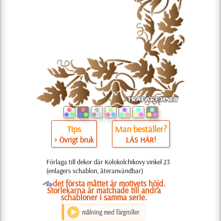
Tips
Man beställer?
> Övrigt bruk
LÄS HÄR!
Förlaga till dekor där Kolokolchikovy vinkel 23
(enlagers schablon, återanvändbar)
O
det första måttet är motivets höjd.
Storlekarna är matchade till andra
schabloner i samma serie.
målning med färgroller