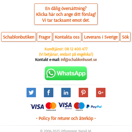
En dålig översättning?
Klicka här och ange ditt förslag!
Vi tar tacksamt emot det.
Schablonbutiken
Fragor
Kontakta oss
Leverans i Sverige
Sök
Kundtjänst:
08 12 400 477
(Vi betjänar, endast på engelska!)
Kontakt e-mail:
inf@schablonhuset.se
• Policy för returer och återköp •
© 2006-2025 Utformning: Natali M.