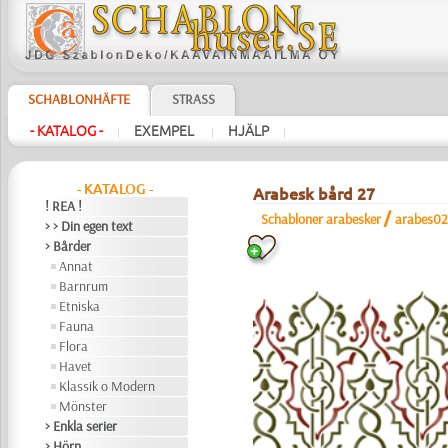
SCHABLONHÄFTE
STRASS
- KATALOG -
EXEMPEL
HJÄLP
|
|
|
- KATALOG -
Arabesk bård 27
! REA !
/
Schabloner arabesker
arabes02
> > Din egen text
> Bårder
Annat
Barnrum
Etniska
Fauna
Flora
Havet
Klassik o Modern
Mönster
> Enkla serier
> Hörn