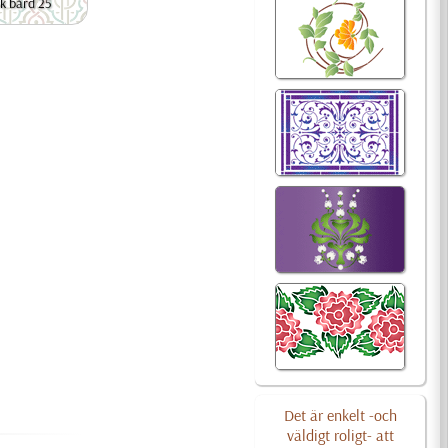
k bård 25
Det är enkelt -och
väldigt roligt- att