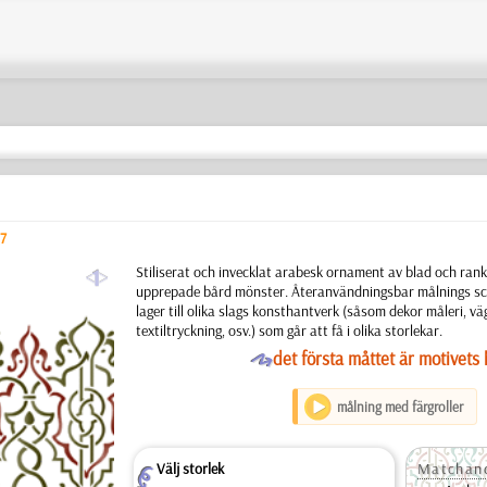
7
a
Stiliserat och invecklat arabesk ornament av blad och rank
upprepade bård mönster. Återanvändningsbar målnings scha
lager till olika slags konsthantverk (såsom dekor måleri, v
textiltryckning, osv.) som går att få i olika storlekar.
O
det första måttet är motivets 
målning med färgroller
Välj storlek
Matchand
Z