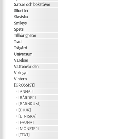
Satser och bokstäver
Siluetter
Slaviska
Smileys
Spets
Tillhörigheter
Träd
Trägård
Universum
Varelser
Vattenvärlden
Vikingar
Vintern
[GROSSIST]
[ANNAT]
[BÅRDER]
[BARNRUM]
[DJUR]
[ETNISKA]
[FAUNA]
[MÖNSTER]
[TEXT]