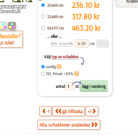
Arabes
236.10
kr
25x69 cm
317.80
kr
32x89 cm
463.20
kr
42x117 cm
beställer?
... eller ...
ÄS HÄR!
din storlek
cm
Välj
typ av schablon
Y
vanlig
3D, Priset +30%
X
antal:
st.
-1
gå tillbaka
+1
Alla schabloner arabesker