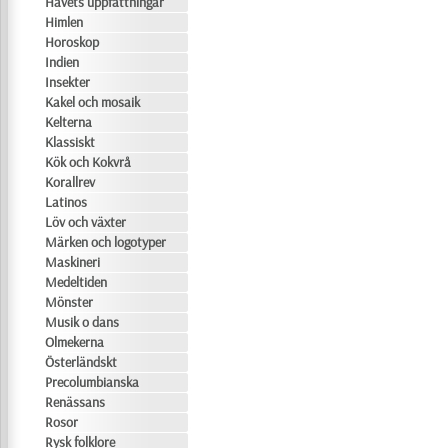
Havets uppfattningar
Himlen
Horoskop
Indien
Insekter
Kakel och mosaik
Kelterna
Klassiskt
Kök och Kokvrå
Korallrev
Latinos
Löv och växter
Märken och logotyper
Maskineri
Medeltiden
Mönster
Musik o dans
Olmekerna
Österländskt
Precolumbianska
Renässans
Rosor
Rysk folklore