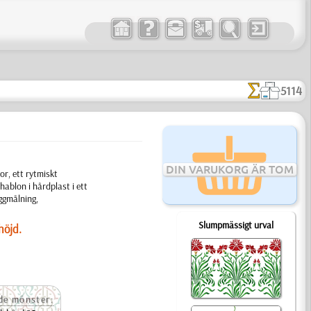
5114
DIN VARUKORG ÄR TOM
or, ett rytmiskt
blon i hårdplast i ett
äggmålning,
Slumpmässigt urval
höjd.
e mönster: