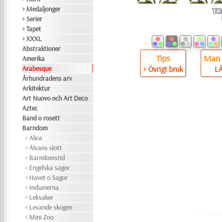
> Medaljonger
> Serier
> Tapet
> XXXL
Abstraktioner
Tips
Man 
Amerika
> Övrigt bruk
L
Arabesque
Århundradens arv
Arkitektur
Art Nuovo och Art Deco
Aztec
Band o rosett
Barndom
Alice
Älvans slott
Barndomstid
Engelska sagor
Havet o Sagor
Indianerna
Leksaker
Levande skogen
Mini Zoo