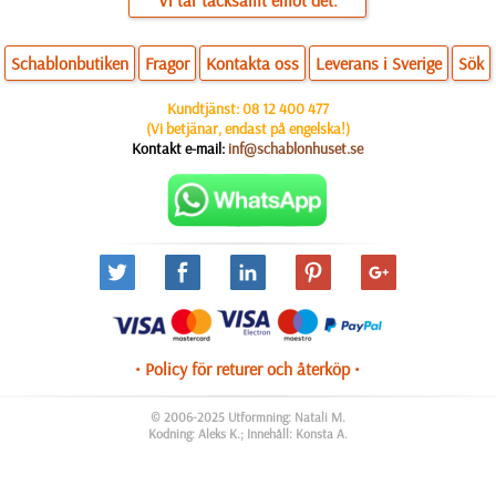
Vi tar tacksamt emot det.
Schablonbutiken
Fragor
Kontakta oss
Leverans i Sverige
Sök
Kundtjänst:
08 12 400 477
(Vi betjänar, endast på engelska!)
Kontakt e-mail:
inf@schablonhuset.se
• Policy för returer och återköp •
© 2006-2025 Utformning: Natali M.
Kodning: Aleks K.; Innehåll: Konsta A.