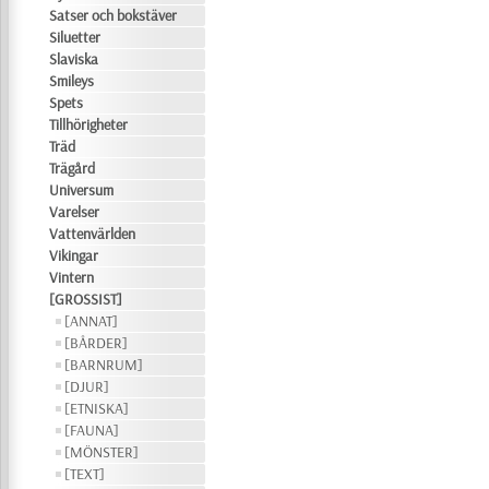
Satser och bokstäver
Siluetter
Slaviska
Smileys
Spets
Tillhörigheter
Träd
Trägård
Universum
Varelser
Vattenvärlden
Vikingar
Vintern
[GROSSIST]
[ANNAT]
[BÅRDER]
[BARNRUM]
[DJUR]
[ETNISKA]
[FAUNA]
[MÖNSTER]
[TEXT]