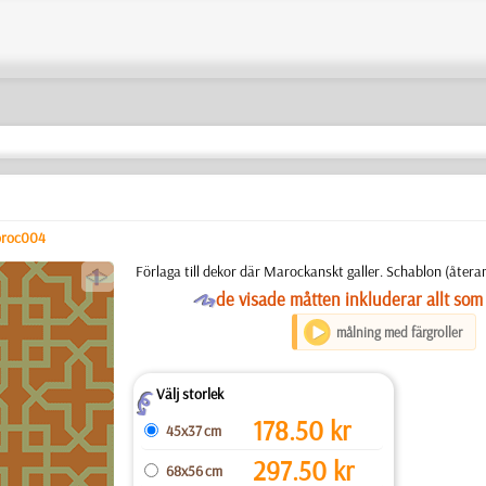
roc004
a
Förlaga till dekor där Marockanskt galler. Schablon (återan
O
de visade måtten inkluderar allt som 
målning med färgroller
Välj storlek
Z
178.50
kr
45x37 cm
297.50
kr
68x56 cm