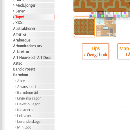
> Medaljonger
> Serier
> Tapet
> XXXL
Abstraktioner
Amerika
Arabesque
Århundradens arv
Tips
Man 
Arkitektur
> Övrigt bruk
L
Art Nuovo och Art Deco
Aztec
Band o rosett
Barndom
Alice
Älvans slott
Barndomstid
Engelska sagor
Havet o Sagor
Indianerna
Leksaker
Levande skogen
Mini Zoo