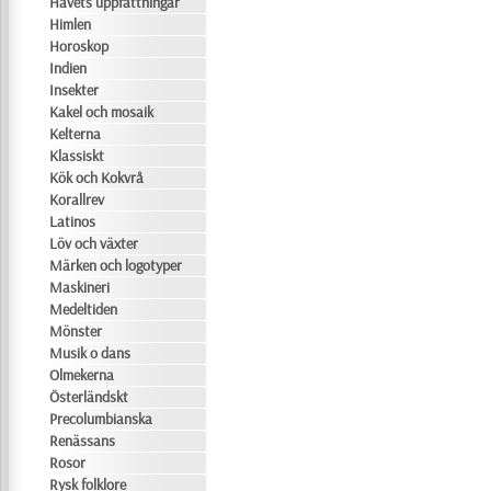
Havets uppfattningar
Himlen
Horoskop
Indien
Insekter
Kakel och mosaik
Kelterna
Klassiskt
Kök och Kokvrå
Korallrev
Latinos
Löv och växter
Märken och logotyper
Maskineri
Medeltiden
Mönster
Musik o dans
Olmekerna
Österländskt
Precolumbianska
Renässans
Rosor
Rysk folklore