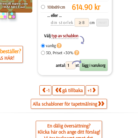
614.90
kr
108x89 cm
... eller ...
din storlek
cm
Välj
typ av schablon
Y
vanlig
beställer?
3D, Priset +30%
ÄS HÄR!
X
antal:
st.
-1
gå tillbaka
+1
Alla schabloner för tapetmålning
En dålig översättning?
Klicka här och ange ditt förslag!