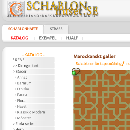
SCHABLONHÄFTE
STRASS
- KATALOG -
EXEMPEL
HJÄLP
|
|
|
- KATALOG -
Marockanskt galler
! REA !
/
Schabloner för tapetmålning
mo
> > Din egen text
> Bårder
Annat
Barnrum
Etniska
Fauna
Flora
Havet
Klassik o Modern
Mönster
> Enkla serier
> Hörn