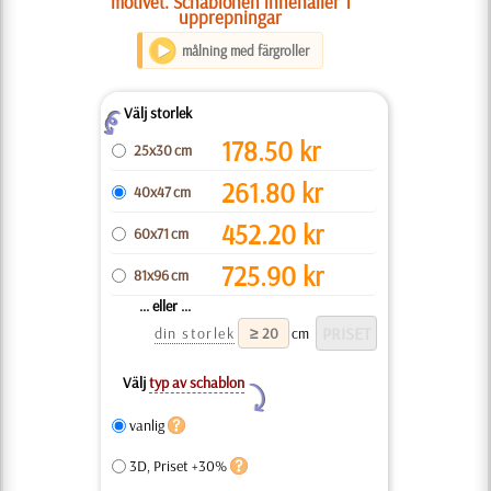
motivet. Schablonen innehåller 1
upprepningar
målning med färgroller
Välj storlek
Z
178.50
kr
25x30 cm
261.80
kr
40x47 cm
452.20
kr
60x71 cm
725.90
kr
81x96 cm
... eller ...
din storlek
cm
Välj
typ av schablon
Y
vanlig
3D, Priset +30%