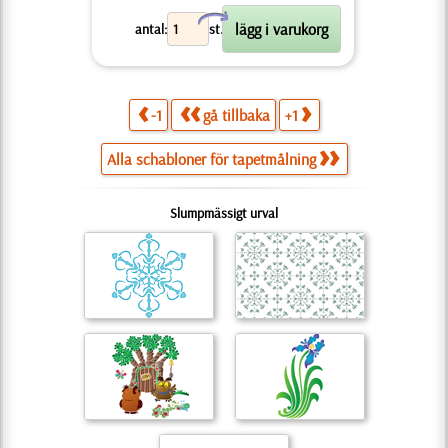
X
antal:
st.
-1
gå tillbaka
+1
Alla schabloner för tapetmålning
Slumpmässigt urval