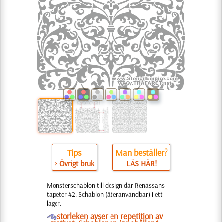
Tips
Man beställer?
> Övrigt bruk
LÄS HÄR!
Mönsterschablon till design där Renässans
tapeter 42. Schablon (återanvändbar) i ett
lager.
O
storleken avser en repetition av