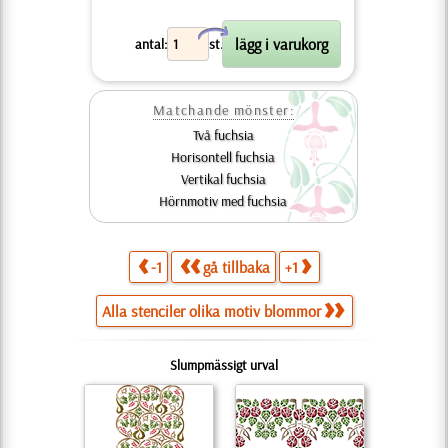
X
antal:
st.
Matchande mönster:
Två fuchsia
Horisontell fuchsia
Vertikal fuchsia
Hörnmotiv med fuchsia
-1
gå tillbaka
+1
Alla stenciler olika motiv blommor
Slumpmässigt urval