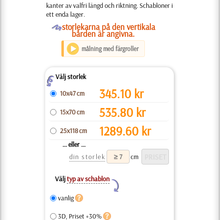
kanter av valfri längd och riktning. Schabloner i
ett enda lager.
O
storlekarna på den vertikala
bården är angivna.
målning med färgroller
Välj storlek
Z
345.10
kr
10x47 cm
535.80
kr
15x70 cm
1289.60
kr
25x118 cm
... eller ...
din storlek
cm
Välj
typ av schablon
Y
vanlig
3D, Priset +30%