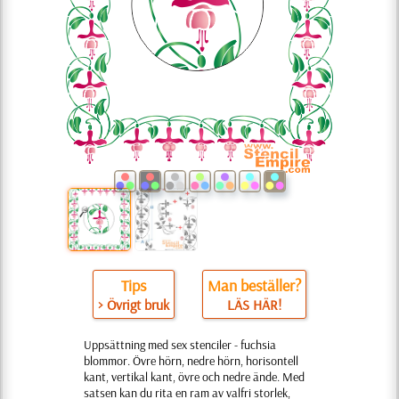
Tips
Man beställer?
> Övrigt bruk
LÄS HÄR!
Uppsättning med sex stenciler - fuchsia
blommor. Övre hörn, nedre hörn, horisontell
kant, vertikal kant, övre och nedre ände. Med
satsen kan du rita en ram av valfri storlek,