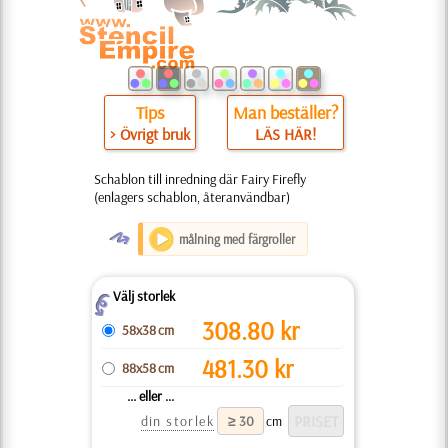
Tips
Man beställer?
> Övrigt bruk
LÄS HÄR!
Schablon till inredning där Fairy Firefly
(enlagers schablon, återanvändbar)
O
målning med färgroller
Välj storlek
Z
308.80
kr
58x38 cm
481.30
kr
88x58 cm
... eller ...
din storlek
cm