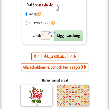
Välj
typ av schablon
Y
vanlig
3D, Priset +30%
X
antal:
st.
-1
gå tillbaka
+1
Alla schabloner älvor och féer i sagor
Slumpmässigt urval