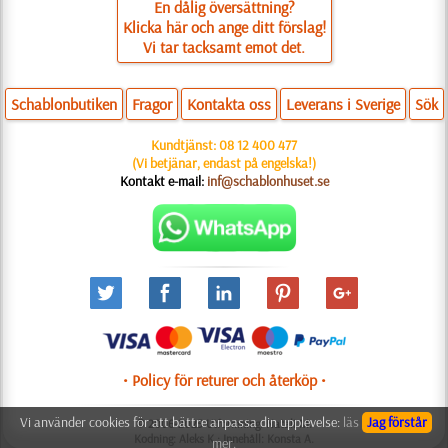
En dålig översättning?
Klicka här och ange ditt förslag!
Vi tar tacksamt emot det.
Schablonbutiken
Fragor
Kontakta oss
Leverans i Sverige
Sök
Kundtjänst:
08 12 400 477
(Vi betjänar, endast på engelska!)
Kontakt e-mail:
inf@schablonhuset.se
• Policy för returer och återköp •
Vi använder cookies för att bättre anpassa din upplevelse:
läs
Jag förstår
© 2006-2025 Utformning: Natali M.
Kodning: Aleks K.; Innehåll: Konsta A.
mer.