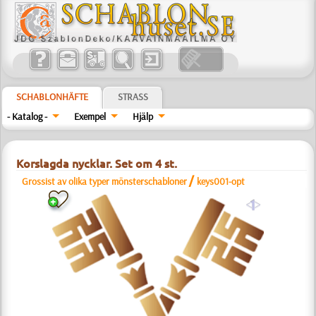
SCHABLONHÄFTE
STRASS
- Katalog -
Exempel
Hjälp
Korslagda nycklar. Set om 4 st.
/
Grossist av olika typer mönsterschabloner
keys001-opt
a