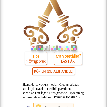
Tips
Man beställer?
> Övrigt bruk
LÄS HÄR!
KÖP EN (DETALJHANDEL)
Skapa detta vackra motiv, två gammaldags
korslagda nycklar, med hjälp av denna
schablon i ett lager. Liten grossist uppsättning
av liknande schabloner.
Priset är för alla
4 st.
O