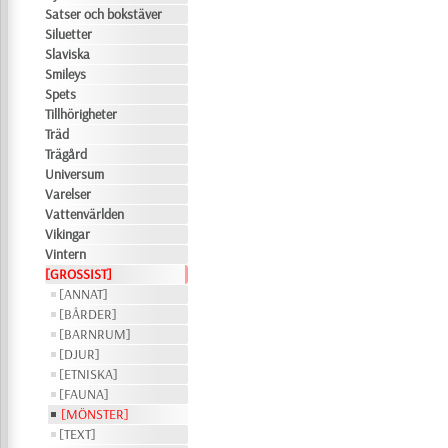
Satser och bokstäver
Siluetter
Slaviska
Smileys
Spets
Tillhörigheter
Träd
Trägård
Universum
Varelser
Vattenvärlden
Vikingar
Vintern
[GROSSIST]
[ANNAT]
[BÅRDER]
[BARNRUM]
[DJUR]
[ETNISKA]
[FAUNA]
[MÖNSTER]
[TEXT]