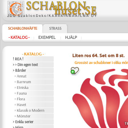
SCHABLONHÄFTE
STRASS
- KATALOG -
EXEMPEL
HJÄLP
|
|
|
- KATALOG -
Liten ros 64. Set om 8 st.
! REA !
Grossist av schabloner i olika mö
> > Din egen text
> Bårder
Annat
Barnrum
Etniska
Fauna
Flora
Havet
Klassik o Modern
Mönster
> Enkla serier
> Hörn