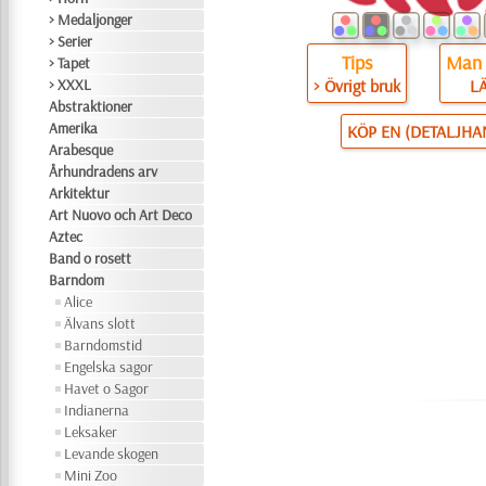
> Medaljonger
> Serier
Tips
Man 
> Tapet
> Övrigt bruk
L
> XXXL
Abstraktioner
Amerika
KÖP EN (DETALJHA
Arabesque
Århundradens arv
Arkitektur
Art Nuovo och Art Deco
Aztec
Band o rosett
Barndom
Alice
Älvans slott
Barndomstid
Engelska sagor
Havet o Sagor
Indianerna
Leksaker
Levande skogen
Mini Zoo