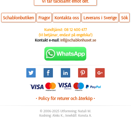
Vi tar tacksamt emot det.
Schablonbutiken
Fragor
Kontakta oss
Leverans i Sverige
Sök
Kundtjänst:
08 12 400 477
(Vi betjänar, endast på engelska!)
Kontakt e-mail:
inf@schablonhuset.se
• Policy för returer och återköp •
© 2006-2025 Utformning: Natali M.
Kodning: Aleks K.; Innehåll: Konsta A.