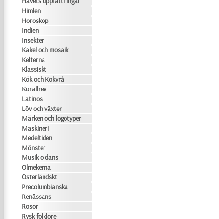
Havets uppfattningar
Himlen
Horoskop
Indien
Insekter
Kakel och mosaik
Kelterna
Klassiskt
Kök och Kokvrå
Korallrev
Latinos
Löv och växter
Märken och logotyper
Maskineri
Medeltiden
Mönster
Musik o dans
Olmekerna
Österländskt
Precolumbianska
Renässans
Rosor
Rysk folklore