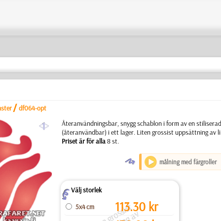
/
nster
df064-opt
a
Återanvändningsbar, snygg schablon i form av en stilisera
(återanvändbar) i ett lager. Liten grossist uppsättning av 
Priset är för alla
8 st.
O
målning med färgroller
Välj storlek
Z
113.30
kr
t
e
n
g
r
o
si
s
t
u
p
p
s
ä
t
ni
n
g
a
li
k
n
a
n
d
s
c
h
a
bl
o
e
r.
P
ri
s
e
ä
r
f
ö
r
all
5x4 cm