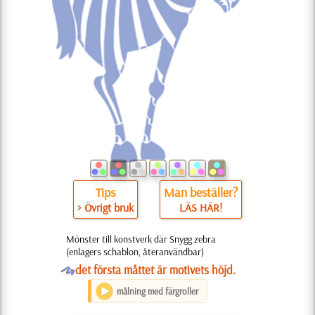
Tips
Man beställer?
> Övrigt bruk
LÄS HÄR!
Mönster till konstverk där Snygg zebra
(enlagers schablon, återanvändbar)
O
det första måttet är motivets höjd.
målning med färgroller