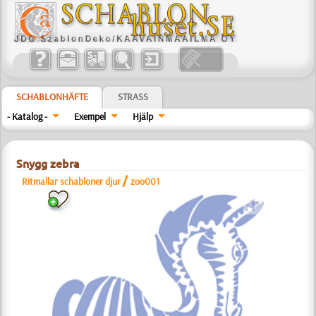
SCHABLONHÄFTE
STRASS
- Katalog -
Exempel
Hjälp
Snygg zebra
/
Ritmallar schabloner djur
zoo001
a