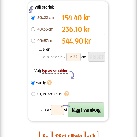
Välj storlek
Z
154.40
kr
30x22 cm
236.10
kr
48x36 cm
544.90
kr
90x67 cm
... eller ...
din storlek
cm
Välj
typ av schablon
Y
vanlig
3D, Priset +30%
X
antal:
st.
-1
gå tillbaka
+1