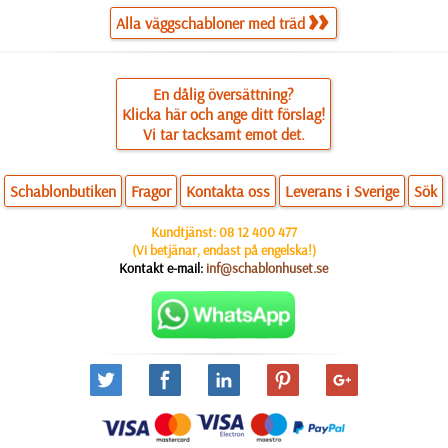
Alla väggschabloner med träd
En dålig översättning?
Klicka här och ange ditt förslag!
Vi tar tacksamt emot det.
Schablonbutiken
Fragor
Kontakta oss
Leverans i Sverige
Sök
Kundtjänst:
08 12 400 477
(Vi betjänar, endast på engelska!)
Kontakt e-mail:
inf@schablonhuset.se