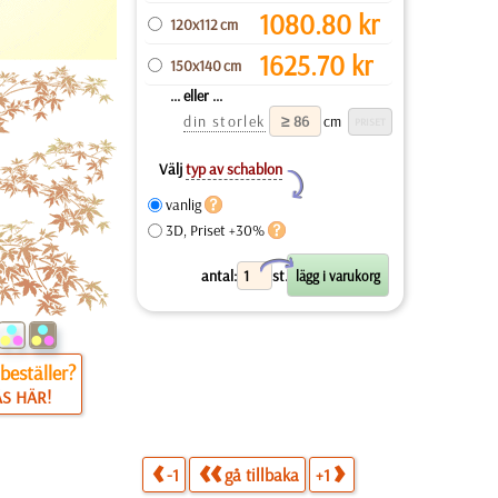
1080.80
kr
120x112 cm
1625.70
kr
150x140 cm
... eller ...
din storlek
cm
Välj
typ av schablon
Y
vanlig
3D, Priset +30%
X
antal:
st.
beställer?
ÄS HÄR!
-1
gå tillbaka
+1