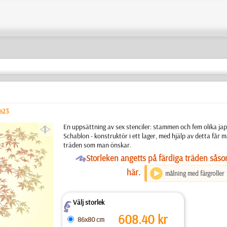
ge23
a
En uppsättning av sex stenciler: stammen och fem olika ja
Schablon - konstruktör i ett lager, med hjälp av detta får
träden som man önskar.
O
Storleken angetts på färdiga träden såso
här.
målning med färgroller
Välj storlek
Z
608.40
kr
86x80 cm