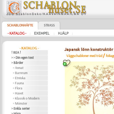
SCHABLONHÄFTE
STRASS
- KATALOG -
EXEMPEL
HJÄLP
|
|
|
- KATALOG -
Japansk lönn konstruktör
! REA !
/
Väggschabloner med träd
folia
> > Din egen text
> Bårder
Annat
Barnrum
Etniska
Fauna
Flora
Havet
Klassik o Modern
Mönster
> Enkla serier
> Hörn