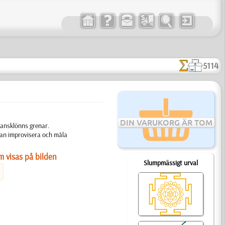
5114
DIN VARUKORG ÄR TOM
pansklönns grenar.
 man improvisera och måla
m visas på bilden
Slumpmässigt urval