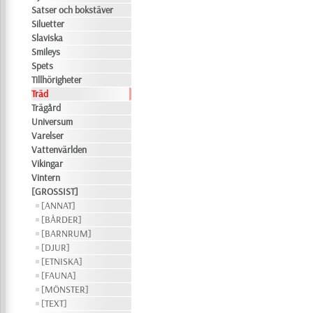
Satser och bokstäver
Siluetter
Slaviska
Smileys
Spets
Tillhörigheter
Träd
Trägård
Universum
Varelser
Vattenvärlden
Vikingar
Vintern
[GROSSIST]
[ANNAT]
[BÅRDER]
[BARNRUM]
[DJUR]
[ETNISKA]
[FAUNA]
[MÖNSTER]
[TEXT]