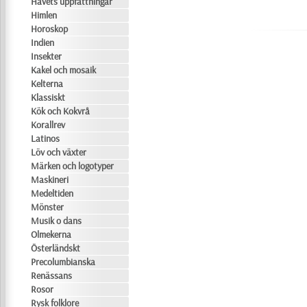
Havets uppfattningar
Himlen
Horoskop
Indien
Insekter
Kakel och mosaik
Kelterna
Klassiskt
Kök och Kokvrå
Korallrev
Latinos
Löv och växter
Märken och logotyper
Maskineri
Medeltiden
Mönster
Musik o dans
Olmekerna
Österländskt
Precolumbianska
Renässans
Rosor
Rysk folklore