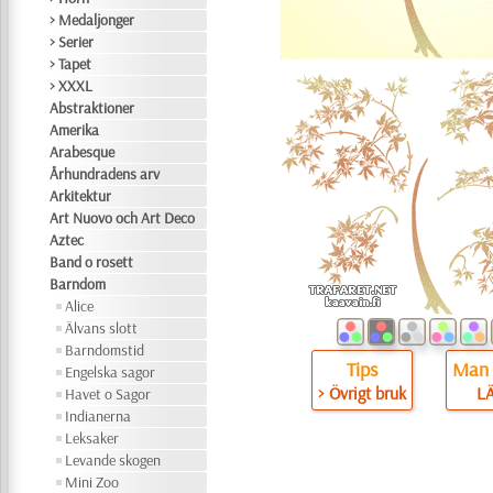
> Medaljonger
> Serier
> Tapet
> XXXL
Abstraktioner
Amerika
Arabesque
Århundradens arv
Arkitektur
Art Nuovo och Art Deco
Aztec
Band o rosett
Barndom
Alice
Älvans slott
Barndomstid
Tips
Man 
Engelska sagor
> Övrigt bruk
L
Havet o Sagor
Indianerna
Leksaker
Levande skogen
Mini Zoo