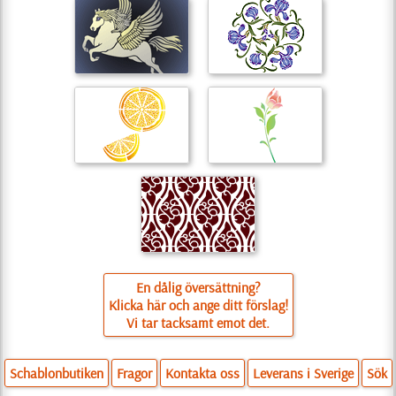
En dålig översättning?
Klicka här och ange ditt förslag!
Vi tar tacksamt emot det.
Schablonbutiken
Fragor
Kontakta oss
Leverans i Sverige
Sök