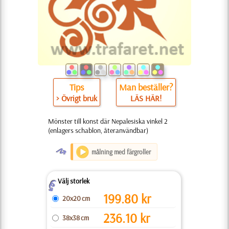
Tips
Man beställer?
> Övrigt bruk
LÄS HÄR!
Mönster till konst där Nepalesiska vinkel 2
(enlagers schablon, återanvändbar)
O
målning med färgroller
Välj storlek
Z
199.80
kr
20x20 cm
236.10
kr
38x38 cm