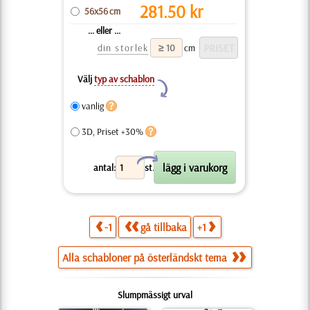
281.50
kr
56x56 cm
... eller ...
din storlek
cm
Välj
typ av schablon
Y
vanlig
3D, Priset +30%
X
antal:
st.
-1
gå tillbaka
+1
Alla schabloner på österländskt tema
Slumpmässigt urval