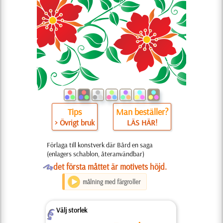
Tips
Man beställer?
> Övrigt bruk
LÄS HÄR!
Förlaga till konstverk där Bård en saga
(enlagers schablon, återanvändbar)
O
det första måttet är motivets höjd.
målning med färgroller
Välj storlek
Z