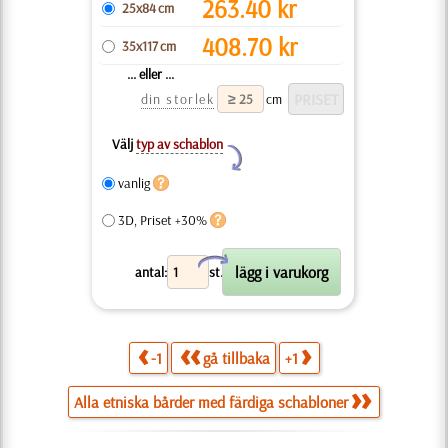
263.40
kr
25x84 cm
408.70
kr
35x117 cm
... eller ...
din storlek
cm
Välj
typ av schablon
Y
vanlig
3D, Priset +30%
X
antal:
st.
-1
gå tillbaka
+1
Alla etniska bårder med färdiga schabloner