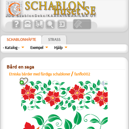
SCHABLONHÄFTE
STRASS
- Katalog -
Exempel
Hjälp
Bård en saga
/
Etniska bårder med färdiga schabloner
fanflo002
a