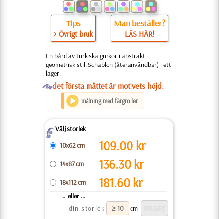
Tips
Man beställer?
> Övrigt bruk
LÄS HÄR!
En bård av turkiska gurkor i abstrakt
geometrisk stil. Schablon (återanvändbar) i ett
lager.
O
det första måttet är motivets höjd.
målning med färgroller
Välj storlek
Z
109.00
kr
10x62 cm
136.30
kr
14x87 cm
181.60
kr
18x112 cm
... eller ...
din storlek
cm