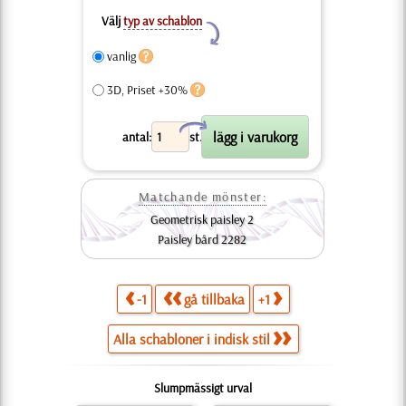
Välj
typ av schablon
Y
vanlig
3D, Priset +30%
X
antal:
st.
Matchande mönster:
Geometrisk paisley 2
Paisley bård 2282
-1
gå tillbaka
+1
Alla schabloner i indisk stil
Slumpmässigt urval