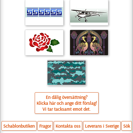
En dålig översättning?
Klicka här och ange ditt förslag!
Vi tar tacksamt emot det.
Schablonbutiken
Fragor
Kontakta oss
Leverans i Sverige
Sök