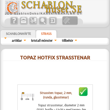
SCHABLONHÄFTE
STRASS
artiklar
kristall mönster
tillbehör
TOPAZ HOTFIX STRASSTENAR
Strassten: topaz, 2 mm,
(runda, glasstenar)
Topaz strasstenar, diameter 2 mm
(SS6), hotfix = täckta med termo- lim