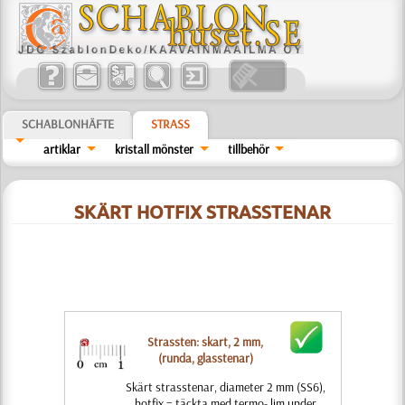
SCHABLONHÄFTE
STRASS
artiklar
kristall mönster
tillbehör
SKÄRT HOTFIX STRASSTENAR
Strassten: skart, 2 mm,
(runda, glasstenar)
Skärt strasstenar, diameter 2 mm (SS6),
hotfix = täckta med termo- lim under