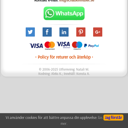
Kontakt e-mail:
inf@schablonhuset.se
• Policy för returer och återköp •
© 2006-2025 Utformning: Natali M.
Kodning: Aleks K.; Innehåll: Konsta A.
Vi använder cookies för att bättre anpassa din upplevelse:
läs
Jag förstår
mer.