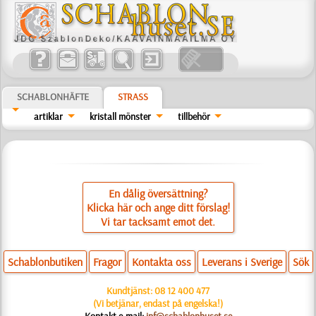
SCHABLONHÄFTE
STRASS
artiklar
kristall mönster
tillbehör
En dålig översättning?
Klicka här och ange ditt förslag!
Vi tar tacksamt emot det.
Schablonbutiken
Fragor
Kontakta oss
Leverans i Sverige
Sök
Kundtjänst:
08 12 400 477
(Vi betjänar, endast på engelska!)