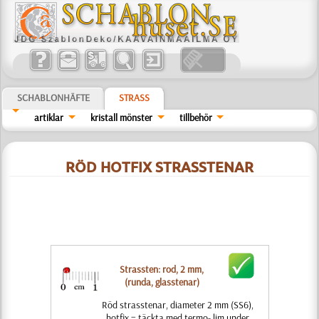
SCHABLONHÄFTE
STRASS
artiklar
kristall mönster
tillbehör
RÖD HOTFIX STRASSTENAR
Strassten: rod, 2 mm,
(runda, glasstenar)
Röd strasstenar, diameter 2 mm (SS6),
hotfix = täckta med termo- lim under